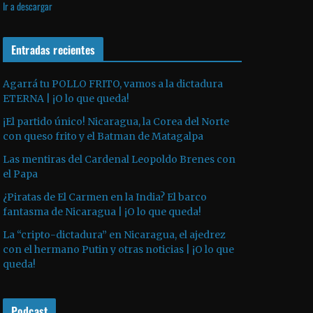
Ir a descargar
v
p
i
í
r
l
d
o
Entradas recientes
i
e
d
z
o
u
a
Agarrá tu POLLO FRITO, vamos a la dictadura
ETERNA | ¡O lo que queda!
c
l
t
a
¡El partido único! Nicaragua, la Corea del Norte
o
s
con queso frito y el Batman de Matagalpa
r
t
Las mentiras del Cardenal Leopoldo Brenes con
d
e
el Papa
e
c
¿Piratas de El Carmen en la India? El barco
a
l
fantasma de Nicaragua | ¡O lo que queda!
u
a
La “cripto-dictadura” en Nicaragua, el ajedrez
d
s
con el hermano Putin y otras noticias | ¡O lo que
i
d
queda!
o
e
f
Podcast
l