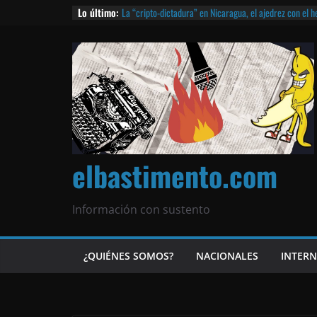
Lo último:
La “cripto-dictadura” en Nicaragua, el ajedrez con el 
noticias | ¡O lo que queda!
Agarrá tu POLLO FRITO, vamos a la dictadura ETERNA | 
¡El partido único! Nicaragua, la Corea del Norte con qu
Matagalpa
Las mentiras del Cardenal Leopoldo Brenes con el Pap
¿Piratas de El Carmen en la India? El barco fantasma d
queda!
elbastimento.com
Información con sustento
¿QUIÉNES SOMOS?
NACIONALES
INTER