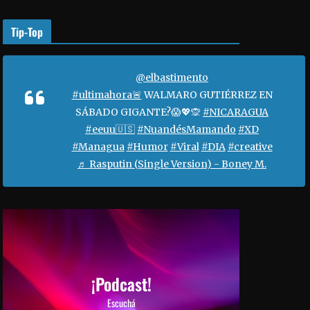
o
r
Tip-Top
a
a
u
@elbastimento
m
#ultimahora🚨
WALMARO GUTIÉRREZ EN
e
SÁBADO GIGANTE?😱💖🙊
#NICARAGUA
n
#eeuu🇺🇸
#NuandésMamando
#XD
t
#Managua
#Humor
#Viral
#DIA
#creative
a
♬ Rasputin (Single Version) - Boney M.
r
o
d
i
s
m
i
¡Podcast!
n
Escuchá
u