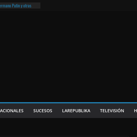
hermano Putin y otras
¡O lo que queda!
eso frito y el Batman de
a
e Nicaragua | ¡O lo que
NACIONALES
SUCESOS
LAREPUBLIKA
TELEVISIÓN
H