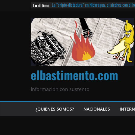
Lo último:
La “cripto-dictadura” en Nicaragua, el ajedrez con el 
noticias | ¡O lo que queda!
Agarrá tu POLLO FRITO, vamos a la dictadura ETERNA | 
¡El partido único! Nicaragua, la Corea del Norte con qu
Matagalpa
Las mentiras del Cardenal Leopoldo Brenes con el Pap
¿Piratas de El Carmen en la India? El barco fantasma d
queda!
elbastimento.com
Información con sustento
¿QUIÉNES SOMOS?
NACIONALES
INTER