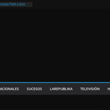
hermano Putin y otras
¡O lo que queda!
eso frito y el Batman de
a
e Nicaragua | ¡O lo que
NACIONALES
SUCESOS
LAREPUBLIKA
TELEVISIÓN
H