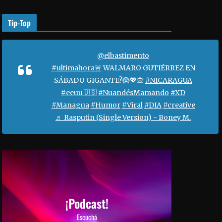
o
r
Tip-Top
a
a
u
@elbastimento
m
#ultimahora🚨
WALMARO GUTIÉRREZ EN
e
SÁBADO GIGANTE?😱💖🙊
#NICARAGUA
n
#eeuu🇺🇸
#NuandésMamando
#XD
t
#Managua
#Humor
#Viral
#DIA
#creative
a
♬ Rasputin (Single Version) - Boney M.
r
o
d
i
s
m
i
¡Podcast!
n
Escuchá
u