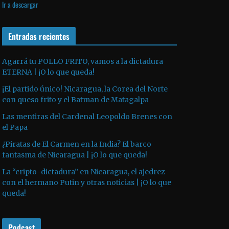
Ir a descargar
v
p
i
í
r
l
d
o
Entradas recientes
i
e
d
z
o
u
a
Agarrá tu POLLO FRITO, vamos a la dictadura
ETERNA | ¡O lo que queda!
c
l
t
a
¡El partido único! Nicaragua, la Corea del Norte
o
s
con queso frito y el Batman de Matagalpa
r
t
Las mentiras del Cardenal Leopoldo Brenes con
d
e
el Papa
e
c
¿Piratas de El Carmen en la India? El barco
a
l
fantasma de Nicaragua | ¡O lo que queda!
u
a
La “cripto-dictadura” en Nicaragua, el ajedrez
d
s
con el hermano Putin y otras noticias | ¡O lo que
i
d
queda!
o
e
f
Podcast
l