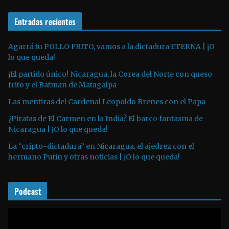
r
e
o
Entradas recientes
o
d
u
Agarrá tu POLLO FRITO, vamos a la dictadura ETERNA | ¡O
lo que queda!
c
t
¡El partido único! Nicaragua, la Corea del Norte con queso
o
frito y el Batman de Matagalpa
r
Las mentiras del Cardenal Leopoldo Brenes con el Papa
d
¿Piratas de El Carmen en la India? El barco fantasma de
e
Nicaragua | ¡O lo que queda!
a
La “cripto-dictadura” en Nicaragua, el ajedrez con el
u
hermano Putin y otras noticias | ¡O lo que queda!
d
i
o
Podcast
R
e