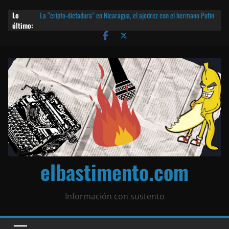
Lo
La “cripto-dictadura” en Nicaragua, el ajedrez con el hermano Putin
último:
y otras noticias | ¡O lo que queda!
Agarrá tu POLLO FRITO, vamos a la dictadura ETERNA | ¡O lo que
queda!
¡El partido único! Nicaragua, la Corea del Norte con queso frito y el
Batman de Matagalpa
Las mentiras del Cardenal Leopoldo Brenes con el Papa
¿Piratas de El Carmen en la India? El barco fantasma de Nicaragua |
¡O lo que queda!
elbastimento.com
Información con sustento