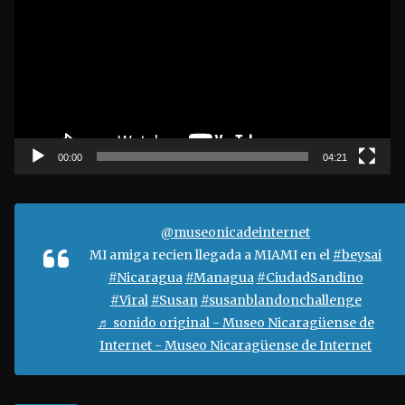
p
r
o
d
u
c
t
00:00
04:21
o
r
d
@museonicadeinternet
e
MI amiga recien llegada a MIAMI en el
#beysai
v
#Nicaragua
#Managua
#CiudadSandino
í
#Viral
#Susan
#susanblandonchallenge
d
♬ sonido original - Museo Nicaragüense de
e
Internet - Museo Nicaragüense de Internet
o