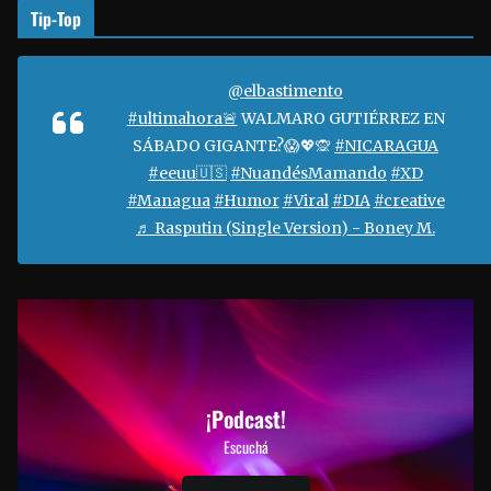
Tip-Top
@elbastimento
#ultimahora🚨
WALMARO GUTIÉRREZ EN
SÁBADO GIGANTE?😱💖🙊
#NICARAGUA
#eeuu🇺🇸
#NuandésMamando
#XD
#Managua
#Humor
#Viral
#DIA
#creative
♬ Rasputin (Single Version) - Boney M.
¡Podcast!
Escuchá