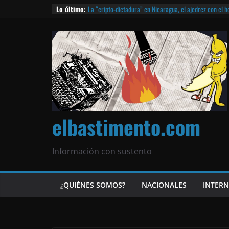
¿Piratas de El Carmen en la India? El barco fantasma d
Lo último:
queda!
La “cripto-dictadura” en Nicaragua, el ajedrez con el 
noticias | ¡O lo que queda!
Agarrá tu POLLO FRITO, vamos a la dictadura ETERNA | 
¡El partido único! Nicaragua, la Corea del Norte con qu
Matagalpa
Las mentiras del Cardenal Leopoldo Brenes con el Pap
elbastimento.com
Información con sustento
¿QUIÉNES SOMOS?
NACIONALES
INTER