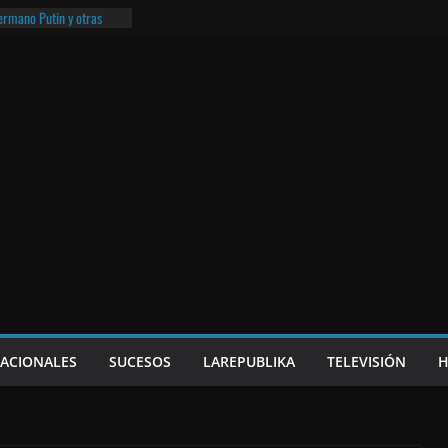
e Nicaragua | ¡O lo que
hermano Putin y otras
¡O lo que queda!
eso frito y el Batman de
a
NACIONALES
SUCESOS
LAREPUBLIKA
TELEVISIÓN
H