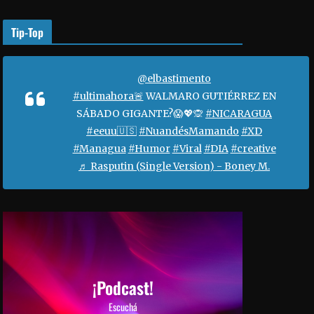
o
r
Tip-Top
a
a
u
@elbastimento
m
#ultimahora🚨
WALMARO GUTIÉRREZ EN
e
SÁBADO GIGANTE?😱💖🙊
#NICARAGUA
n
#eeuu🇺🇸
#NuandésMamando
#XD
t
#Managua
#Humor
#Viral
#DIA
#creative
a
♬ Rasputin (Single Version) - Boney M.
r
o
d
i
s
m
i
¡Podcast!
n
Escuchá
u