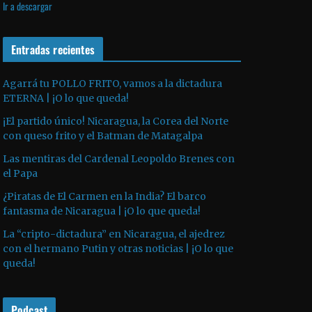
Ir a descargar
v
p
i
í
r
l
d
o
Entradas recientes
i
e
d
z
o
u
a
Agarrá tu POLLO FRITO, vamos a la dictadura
ETERNA | ¡O lo que queda!
c
l
t
a
¡El partido único! Nicaragua, la Corea del Norte
o
s
con queso frito y el Batman de Matagalpa
r
t
Las mentiras del Cardenal Leopoldo Brenes con
d
e
el Papa
e
c
¿Piratas de El Carmen en la India? El barco
a
l
fantasma de Nicaragua | ¡O lo que queda!
u
a
La “cripto-dictadura” en Nicaragua, el ajedrez
d
s
con el hermano Putin y otras noticias | ¡O lo que
i
d
queda!
o
e
f
Podcast
l