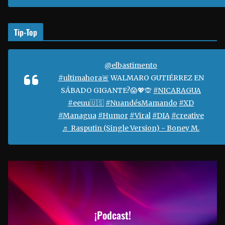
Tip-Top
@elbastimento
#ultimahora🚨
WALMARO GUTIÉRREZ EN
SÁBADO GIGANTE?😱💖🙊
#NICARAGUA
#eeuu🇺🇸
#NuandésMamando
#XD
#Managua
#Humor
#Viral
#DIA
#creative
♬ Rasputin (Single Version) - Boney M.
¡Podcast!