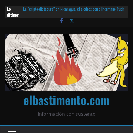
Lo
La “cripto-dictadura” en Nicaragua, el ajedrez con el hermano Putin
último:
y otras noticias | ¡O lo que queda!
Agarrá tu POLLO FRITO, vamos a la dictadura ETERNA | ¡O lo que
queda!
¡El partido único! Nicaragua, la Corea del Norte con queso frito y el
Batman de Matagalpa
Las mentiras del Cardenal Leopoldo Brenes con el Papa
¿Piratas de El Carmen en la India? El barco fantasma de Nicaragua |
¡O lo que queda!
elbastimento.com
Información con sustento