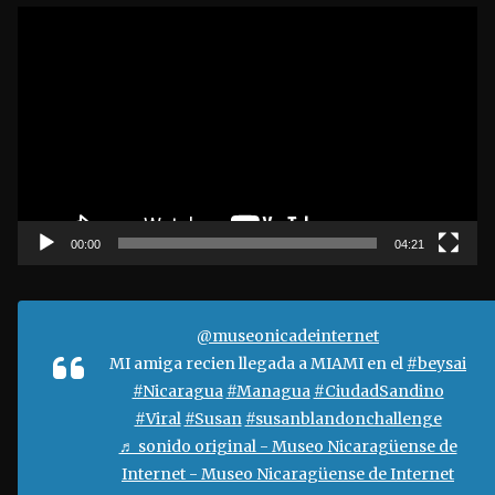
R
e
p
r
o
d
u
c
t
00:00
04:21
o
r
d
@museonicadeinternet
e
MI amiga recien llegada a MIAMI en el
#beysai
v
#Nicaragua
#Managua
#CiudadSandino
í
#Viral
#Susan
#susanblandonchallenge
d
♬ sonido original - Museo Nicaragüense de
e
Internet - Museo Nicaragüense de Internet
o