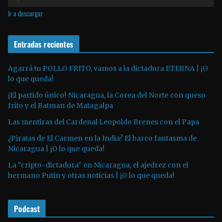
e
í
Ir a descargar
p
d
r
e
o
Entradas recientes
o
d
u
Agarrá tu POLLO FRITO, vamos a la dictadura ETERNA | ¡O
lo que queda!
c
t
¡El partido único! Nicaragua, la Corea del Norte con queso
o
frito y el Batman de Matagalpa
r
Las mentiras del Cardenal Leopoldo Brenes con el Papa
d
¿Piratas de El Carmen en la India? El barco fantasma de
e
Nicaragua | ¡O lo que queda!
a
La “cripto-dictadura” en Nicaragua, el ajedrez con el
u
hermano Putin y otras noticias | ¡O lo que queda!
d
i
o
Podcast