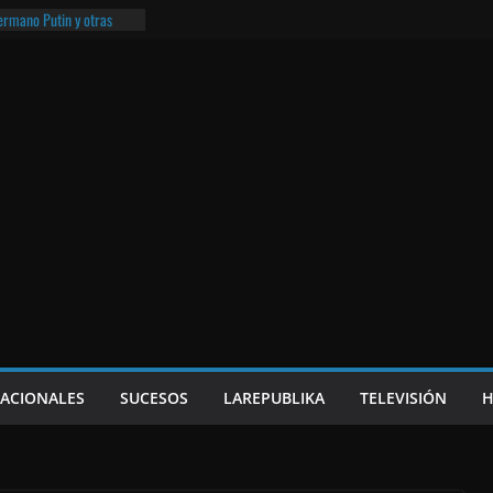
hermano Putin y otras
¡O lo que queda!
eso frito y el Batman de
a
e Nicaragua | ¡O lo que
NACIONALES
SUCESOS
LAREPUBLIKA
TELEVISIÓN
H