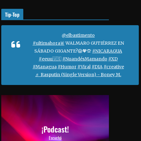
o
r
Tip-Top
a
a
u
@elbastimento
m
#ultimahora🚨
WALMARO GUTIÉRREZ EN
e
SÁBADO GIGANTE?😱💖🙊
#NICARAGUA
n
#eeuu🇺🇸
#NuandésMamando
#XD
t
#Managua
#Humor
#Viral
#DIA
#creative
a
♬ Rasputin (Single Version) - Boney M.
r
o
d
i
s
m
i
¡Podcast!
n
Escuchá
u