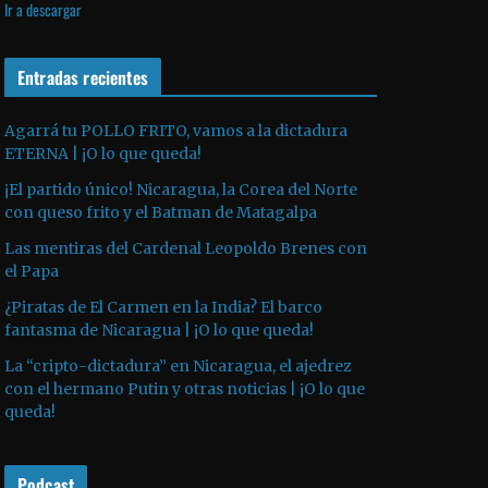
Ir a descargar
v
p
i
í
r
l
d
o
Entradas recientes
i
e
d
z
o
u
a
Agarrá tu POLLO FRITO, vamos a la dictadura
ETERNA | ¡O lo que queda!
c
l
t
a
¡El partido único! Nicaragua, la Corea del Norte
o
s
con queso frito y el Batman de Matagalpa
r
t
Las mentiras del Cardenal Leopoldo Brenes con
d
e
el Papa
e
c
¿Piratas de El Carmen en la India? El barco
a
l
fantasma de Nicaragua | ¡O lo que queda!
u
a
La “cripto-dictadura” en Nicaragua, el ajedrez
d
s
con el hermano Putin y otras noticias | ¡O lo que
i
d
queda!
o
e
f
Podcast
l