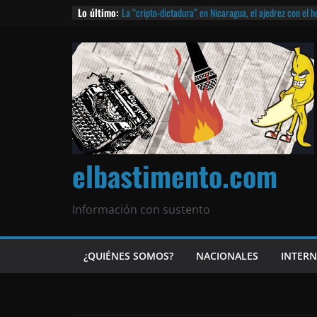
Lo último:
La “cripto-dictadura” en Nicaragua, el ajedrez con el 
noticias | ¡O lo que queda!
Agarrá tu POLLO FRITO, vamos a la dictadura ETERNA | 
¡El partido único! Nicaragua, la Corea del Norte con qu
Matagalpa
Las mentiras del Cardenal Leopoldo Brenes con el Pap
¿Piratas de El Carmen en la India? El barco fantasma d
queda!
elbastimento.com
Información con sustento
¿QUIÉNES SOMOS?
NACIONALES
INTER