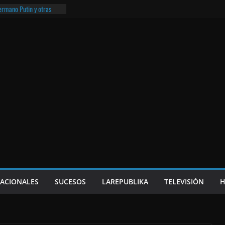
hermano Putin y otras
¡O lo que queda!
eso frito y el Batman de
a
e Nicaragua | ¡O lo que
NACIONALES
SUCESOS
LAREPUBLIKA
TELEVISIÓN
H