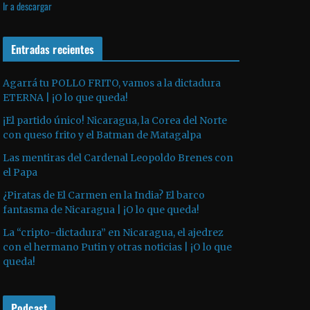
Ir a descargar
v
p
i
í
r
l
d
o
Entradas recientes
i
e
d
z
o
u
a
Agarrá tu POLLO FRITO, vamos a la dictadura
ETERNA | ¡O lo que queda!
c
l
t
a
¡El partido único! Nicaragua, la Corea del Norte
o
s
con queso frito y el Batman de Matagalpa
r
t
Las mentiras del Cardenal Leopoldo Brenes con
d
e
el Papa
e
c
¿Piratas de El Carmen en la India? El barco
a
l
fantasma de Nicaragua | ¡O lo que queda!
u
a
La “cripto-dictadura” en Nicaragua, el ajedrez
d
s
con el hermano Putin y otras noticias | ¡O lo que
i
d
queda!
o
e
f
Podcast
l