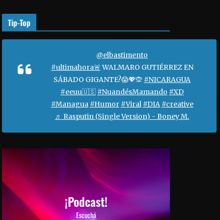
o
r
Tip-Top
a
a
u
@elbastimento
m
#ultimahora🚨
WALMARO GUTIÉRREZ EN
e
SÁBADO GIGANTE?😱💖🙊
#NICARAGUA
n
#eeuu🇺🇸
#NuandésMamando
#XD
t
#Managua
#Humor
#Viral
#DIA
#creative
a
♬ Rasputin (Single Version) - Boney M.
r
o
d
i
s
m
i
¡Podcast!
n
Escuchá
u