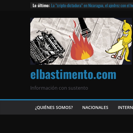
Lo último:
La “cripto-dictadura” en Nicaragua, el ajedrez con el 
noticias | ¡O lo que queda!
Agarrá tu POLLO FRITO, vamos a la dictadura ETERNA | 
¡El partido único! Nicaragua, la Corea del Norte con qu
Matagalpa
Las mentiras del Cardenal Leopoldo Brenes con el Pap
¿Piratas de El Carmen en la India? El barco fantasma d
queda!
elbastimento.com
Información con sustento
¿QUIÉNES SOMOS?
NACIONALES
INTER