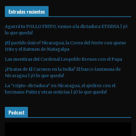
r
e
o
Entradas recientes
o
d
u
Agarrá tu POLLO FRITO, vamos a la dictadura ETERNA | ¡O
lo que queda!
c
t
¡El partido único! Nicaragua, la Corea del Norte con queso
o
frito y el Batman de Matagalpa
r
Las mentiras del Cardenal Leopoldo Brenes con el Papa
d
¿Piratas de El Carmen en la India? El barco fantasma de
e
Nicaragua | ¡O lo que queda!
a
La “cripto-dictadura” en Nicaragua, el ajedrez con el
u
hermano Putin y otras noticias | ¡O lo que queda!
d
i
o
Podcast
R
e