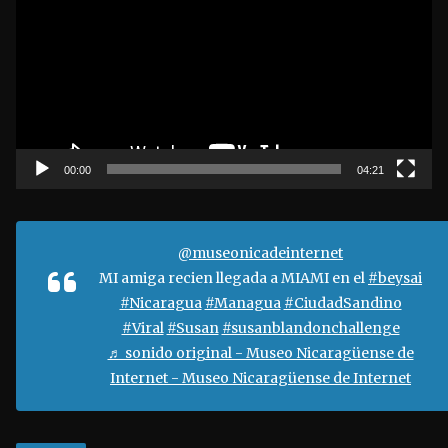
p
r
o
d
u
c
t
00:00
04:21
o
r
d
@museonicadeinternet
e
MI amiga recien llegada a MIAMI en el
#beysai
v
#Nicaragua
#Managua
#CiudadSandino
í
#Viral
#Susan
#susanblandonchallenge
d
♬ sonido original - Museo Nicaragüense de
e
Internet - Museo Nicaragüense de Internet
o