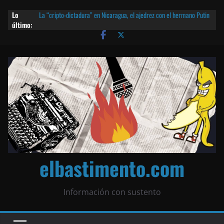
Lo
La “cripto-dictadura” en Nicaragua, el ajedrez con el hermano Putin
último:
y otras noticias | ¡O lo que queda!
Agarrá tu POLLO FRITO, vamos a la dictadura ETERNA | ¡O lo que
queda!
¡El partido único! Nicaragua, la Corea del Norte con queso frito y el
Batman de Matagalpa
Las mentiras del Cardenal Leopoldo Brenes con el Papa
¿Piratas de El Carmen en la India? El barco fantasma de Nicaragua |
¡O lo que queda!
elbastimento.com
Información con sustento