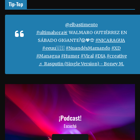
Tip-Top
@elbastimento
#ultimahora🚨
WALMARO GUTIÉRREZ EN
SÁBADO GIGANTE?😱💖🙊
#NICARAGUA
#eeuu🇺🇸
#NuandésMamando
#XD
#Managua
#Humor
#Viral
#DIA
#creative
♬ Rasputin (Single Version) - Boney M.
¡Podcast!
Escuchá