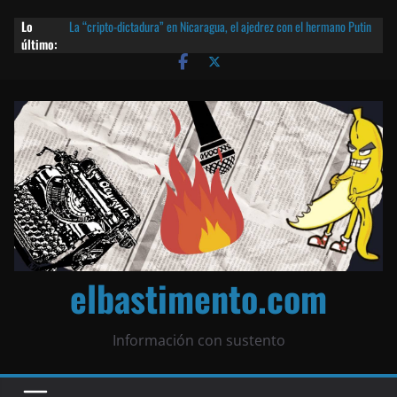
Lo
La “cripto-dictadura” en Nicaragua, el ajedrez con el hermano Putin
último:
y otras noticias | ¡O lo que queda!
Agarrá tu POLLO FRITO, vamos a la dictadura ETERNA | ¡O lo que
queda!
¡El partido único! Nicaragua, la Corea del Norte con queso frito y el
Batman de Matagalpa
Las mentiras del Cardenal Leopoldo Brenes con el Papa
¿Piratas de El Carmen en la India? El barco fantasma de Nicaragua |
¡O lo que queda!
elbastimento.com
Información con sustento