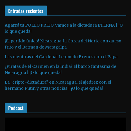
r
e
o
Entradas recientes
o
d
u
Agarrá tu POLLO FRITO, vamos a la dictadura ETERNA | ¡O
lo que queda!
c
t
¡El partido único! Nicaragua, la Corea del Norte con queso
o
frito y el Batman de Matagalpa
r
Las mentiras del Cardenal Leopoldo Brenes con el Papa
d
¿Piratas de El Carmen en la India? El barco fantasma de
e
Nicaragua | ¡O lo que queda!
a
La “cripto-dictadura” en Nicaragua, el ajedrez con el
u
hermano Putin y otras noticias | ¡O lo que queda!
d
i
o
Podcast
R
e