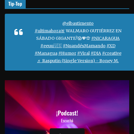
Tip-Top
@elbastimento
#ultimahora🚨
WALMARO GUTIÉRREZ EN
SÁBADO GIGANTE?😱💖🙊
#NICARAGUA
#eeuu🇺🇸
#NuandésMamando
#XD
#Managua
#Humor
#Viral
#DIA
#creative
♬ Rasputin (Single Version) - Boney M.
¡Podcast!
Escuchá