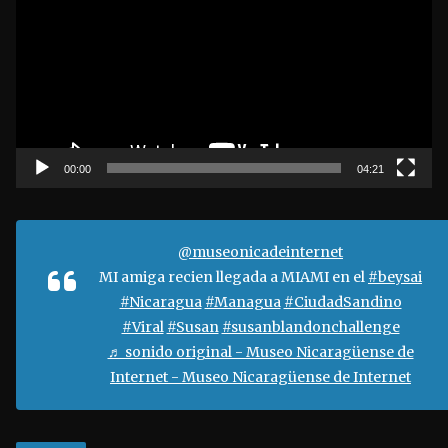
p
r
o
d
u
c
t
00:00
04:21
o
r
d
@museonicadeinternet
e
MI amiga recien llegada a MIAMI en el
#beysai
v
#Nicaragua
#Managua
#CiudadSandino
í
#Viral
#Susan
#susanblandonchallenge
d
♬ sonido original - Museo Nicaragüense de
e
Internet - Museo Nicaragüense de Internet
o