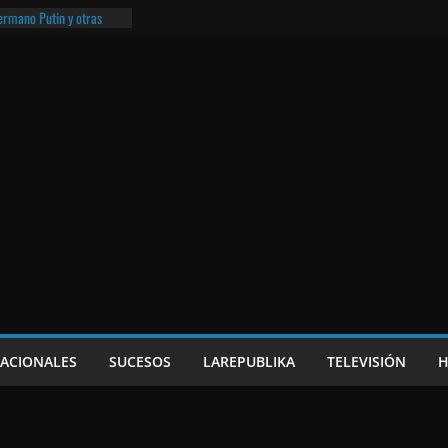
hermano Putin y otras
¡O lo que queda!
eso frito y el Batman de
a
e Nicaragua | ¡O lo que
NACIONALES
SUCESOS
LAREPUBLIKA
TELEVISIÓN
H