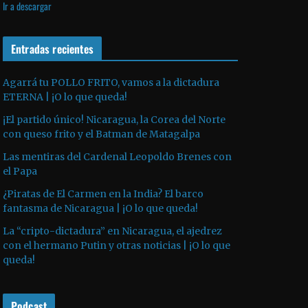
Ir a descargar
v
p
i
í
r
l
d
o
Entradas recientes
i
e
d
z
o
u
a
Agarrá tu POLLO FRITO, vamos a la dictadura
ETERNA | ¡O lo que queda!
c
l
t
a
¡El partido único! Nicaragua, la Corea del Norte
o
s
con queso frito y el Batman de Matagalpa
r
t
Las mentiras del Cardenal Leopoldo Brenes con
d
e
el Papa
e
c
¿Piratas de El Carmen en la India? El barco
a
l
fantasma de Nicaragua | ¡O lo que queda!
u
a
La “cripto-dictadura” en Nicaragua, el ajedrez
d
s
con el hermano Putin y otras noticias | ¡O lo que
i
d
queda!
o
e
f
Podcast
l