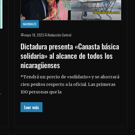
NACIONALES
mayo 18, 2023
Redacción Central
Dictadura presenta «Canasta básica
solidaria» al alcance de todos los
nicaragüenses
*Tendrá un precio de «solidario» y se ahorrará
cien pesitos respecto a la oficial. Las primeras
100 personas que la
.
Leer más