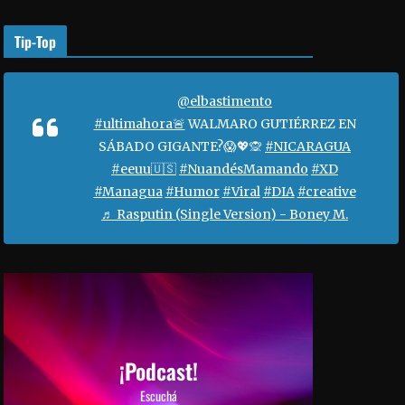
o
r
Tip-Top
a
a
u
@elbastimento
m
#ultimahora🚨
WALMARO GUTIÉRREZ EN
e
SÁBADO GIGANTE?😱💖🙊
#NICARAGUA
n
#eeuu🇺🇸
#NuandésMamando
#XD
t
#Managua
#Humor
#Viral
#DIA
#creative
a
♬ Rasputin (Single Version) - Boney M.
r
o
d
i
s
m
i
¡Podcast!
n
Escuchá
u