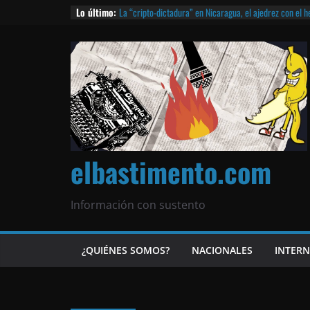
Lo último:
La “cripto-dictadura” en Nicaragua, el ajedrez con el 
noticias | ¡O lo que queda!
Agarrá tu POLLO FRITO, vamos a la dictadura ETERNA | 
¡El partido único! Nicaragua, la Corea del Norte con qu
Matagalpa
Las mentiras del Cardenal Leopoldo Brenes con el Pap
¿Piratas de El Carmen en la India? El barco fantasma d
queda!
elbastimento.com
Información con sustento
¿QUIÉNES SOMOS?
NACIONALES
INTER