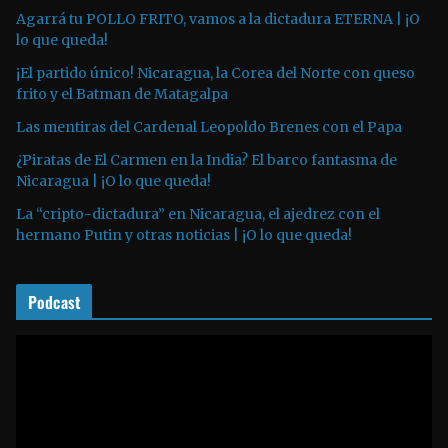
u
Agarrá tu POLLO FRITO, vamos a la dictadura ETERNA | ¡O
lo que queda!
c
t
¡El partido único! Nicaragua, la Corea del Norte con queso
o
frito y el Batman de Matagalpa
r
Las mentiras del Cardenal Leopoldo Brenes con el Papa
d
¿Piratas de El Carmen en la India? El barco fantasma de
e
Nicaragua | ¡O lo que queda!
a
La “cripto-dictadura” en Nicaragua, el ajedrez con el
u
hermano Putin y otras noticias | ¡O lo que queda!
d
i
o
Podcast
R
e
p
r
o