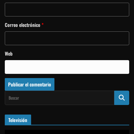
Correo electrónico
*
Web
Televisión
R