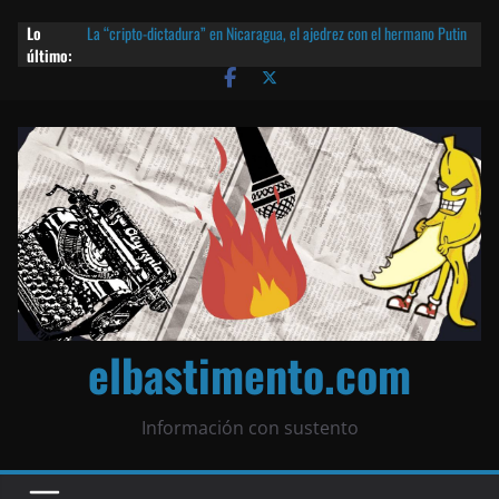
Lo
La “cripto-dictadura” en Nicaragua, el ajedrez con el hermano Putin
último:
y otras noticias | ¡O lo que queda!
Agarrá tu POLLO FRITO, vamos a la dictadura ETERNA | ¡O lo que
queda!
¡El partido único! Nicaragua, la Corea del Norte con queso frito y el
Batman de Matagalpa
Las mentiras del Cardenal Leopoldo Brenes con el Papa
¿Piratas de El Carmen en la India? El barco fantasma de Nicaragua |
¡O lo que queda!
elbastimento.com
Información con sustento