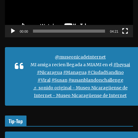
d
u
c
t
00:00
04:21
o
r
d
@museonicadeinternet
e
MI amiga recien llegada a MIAMI en el
#beysai
v
#Nicaragua
#Managua
#CiudadSandino
í
#Viral
#Susan
#susanblandonchallenge
d
♬ sonido original - Museo Nicaragüense de
e
Internet - Museo Nicaragüense de Internet
o
Tip-Top