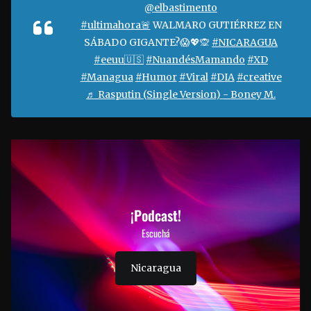
@elbastimento
#ultimahora🚨
WALMARO GUTIÉRREZ EN
SÁBADO GIGANTE?😱💖🙊
#NICARAGUA
#eeuu🇺🇸
#NuandésMamando
#XD
#Managua
#Humor
#Viral
#DIA
#creative
♬ Rasputin (Single Version) - Boney M.
¡Podcast!
Escuchá
Nicaragua