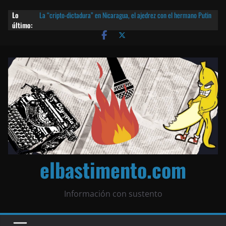
Lo
La “cripto-dictadura” en Nicaragua, el ajedrez con el hermano Putin
último:
y otras noticias | ¡O lo que queda!
Agarrá tu POLLO FRITO, vamos a la dictadura ETERNA | ¡O lo que
queda!
¡El partido único! Nicaragua, la Corea del Norte con queso frito y el
Batman de Matagalpa
Las mentiras del Cardenal Leopoldo Brenes con el Papa
¿Piratas de El Carmen en la India? El barco fantasma de Nicaragua |
¡O lo que queda!
elbastimento.com
Información con sustento