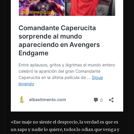
«Ese maje no siente el desprecio, la verdad es que es
un sapo y nadie lo quiere, todos lo odian que venga y