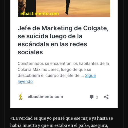
«La verdad es que yo pensé que ese maje ya hasta se
había muerto y que ni estaba en el país», asegura,