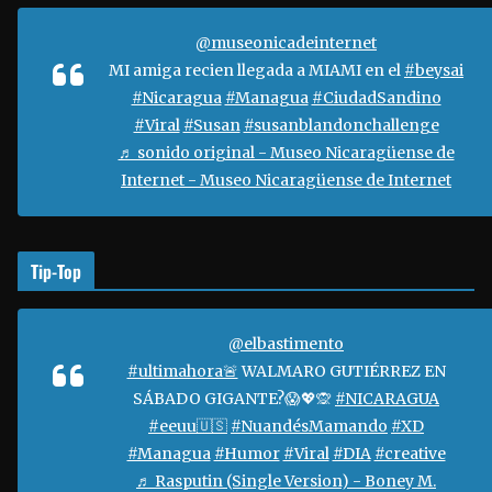
r
d
@museonicadeinternet
e
MI amiga recien llegada a MIAMI en el
#beysai
v
#Nicaragua
#Managua
#CiudadSandino
í
#Viral
#Susan
#susanblandonchallenge
d
♬ sonido original - Museo Nicaragüense de
e
Internet - Museo Nicaragüense de Internet
o
Tip-Top
@elbastimento
#ultimahora🚨
WALMARO GUTIÉRREZ EN
SÁBADO GIGANTE?😱💖🙊
#NICARAGUA
#eeuu🇺🇸
#NuandésMamando
#XD
#Managua
#Humor
#Viral
#DIA
#creative
♬ Rasputin (Single Version) - Boney M.