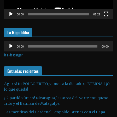
u
c
t
00:00
01:22
o
r
La Republika
d
e
R
v
00:00
00:00
e
í
Ir a descargar
p
d
r
e
o
Entradas recientes
o
d
u
Agarrá tu POLLO FRITO, vamos a la dictadura ETERNA | ¡O
lo que queda!
c
t
¡El partido único! Nicaragua, la Corea del Norte con queso
o
frito y el Batman de Matagalpa
r
Las mentiras del Cardenal Leopoldo Brenes con el Papa
d