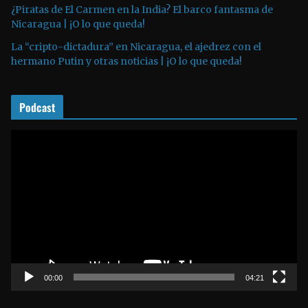
¿Piratas de El Carmen en la India? El barco fantasma de
e
Nicaragua | ¡O lo que queda!
a
La “cripto-dictadura” en Nicaragua, el ajedrez con el
u
hermano Putin y otras noticias | ¡O lo que queda!
d
i
o
Podcast
R
e
p
r
o
d
u
c
t
00:00
04:21
o