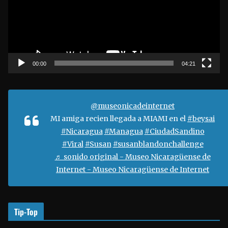
o
d
u
c
t
00:00
04:21
o
r
d
@museonicadeinternet
e
MI amiga recien llegada a MIAMI en el
#beysai
v
#Nicaragua
#Managua
#CiudadSandino
í
#Viral
#Susan
#susanblandonchallenge
d
♬ sonido original - Museo Nicaragüense de
e
Internet - Museo Nicaragüense de Internet
o
Tip-Top