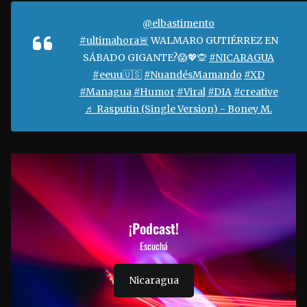
@elbastimento
#ultimahora🚨
WALMARO GUTIÉRREZ EN
SÁBADO GIGANTE?😱💖🙊
#NICARAGUA
#eeuu🇺🇸
#NuandésMamando
#XD
#Managua
#Humor
#Viral
#DIA
#creative
♬ Rasputin (Single Version) - Boney M.
¡Podcast!
Escuchá
Nicaragua