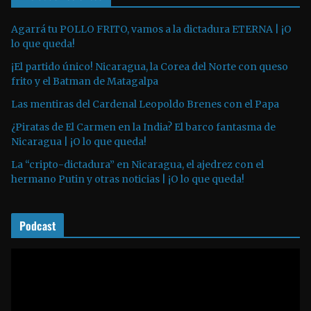
d
u
Agarrá tu POLLO FRITO, vamos a la dictadura ETERNA | ¡O
lo que queda!
c
t
¡El partido único! Nicaragua, la Corea del Norte con queso
o
frito y el Batman de Matagalpa
r
Las mentiras del Cardenal Leopoldo Brenes con el Papa
d
¿Piratas de El Carmen en la India? El barco fantasma de
e
Nicaragua | ¡O lo que queda!
a
La “cripto-dictadura” en Nicaragua, el ajedrez con el
u
hermano Putin y otras noticias | ¡O lo que queda!
d
i
o
Podcast
R
e
p
r