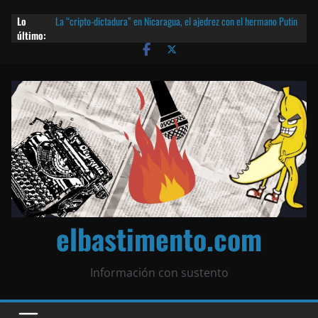
Lo
La “cripto-dictadura” en Nicaragua, el ajedrez con el hermano Putin
último:
y otras noticias | ¡O lo que queda!
Agarrá tu POLLO FRITO, vamos a la dictadura ETERNA | ¡O lo que
queda!
¡El partido único! Nicaragua, la Corea del Norte con queso frito y el
Batman de Matagalpa
Las mentiras del Cardenal Leopoldo Brenes con el Papa
¿Piratas de El Carmen en la India? El barco fantasma de Nicaragua |
¡O lo que queda!
elbastimento.com
Información con sustento