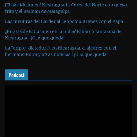
t
¡El partido único! Nicaragua, la Corea del Norte con queso
o
frito y el Batman de Matagalpa
r
Las mentiras del Cardenal Leopoldo Brenes con el Papa
d
¿Piratas de El Carmen en la India? El barco fantasma de
e
Nicaragua | ¡O lo que queda!
a
La “cripto-dictadura” en Nicaragua, el ajedrez con el
u
hermano Putin y otras noticias | ¡O lo que queda!
d
i
o
Podcast
R
e
p
r
o
d
u