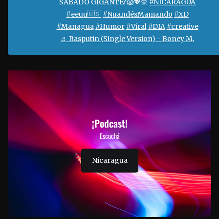
SÁBADO GIGANTE?😱💖🙊
#NICARAGUA
#eeuu🇺🇸
#NuandésMamando
#XD
#Managua
#Humor
#Viral
#DIA
#creative
♬ Rasputin (Single Version) - Boney M.
¡Podcast!
Escuchá
Nicaragua