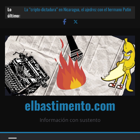
Lo
La “cripto-dictadura” en Nicaragua, el ajedrez con el hermano Putin
último:
y otras noticias | ¡O lo que queda!
Agarrá tu POLLO FRITO, vamos a la dictadura ETERNA | ¡O lo que
queda!
¡El partido único! Nicaragua, la Corea del Norte con queso frito y el
Batman de Matagalpa
Las mentiras del Cardenal Leopoldo Brenes con el Papa
¿Piratas de El Carmen en la India? El barco fantasma de Nicaragua |
¡O lo que queda!
elbastimento.com
Información con sustento