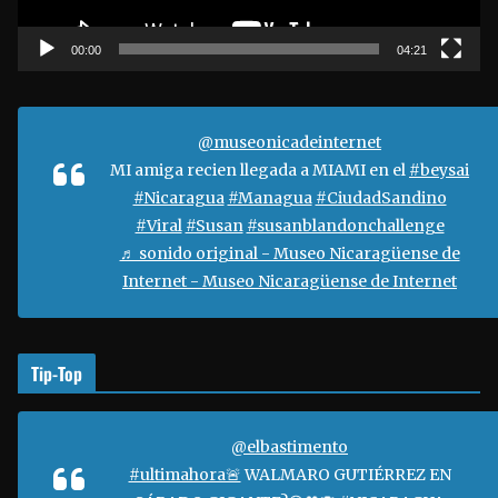
c
t
00:00
04:21
o
r
d
@museonicadeinternet
e
MI amiga recien llegada a MIAMI en el
#beysai
v
#Nicaragua
#Managua
#CiudadSandino
í
#Viral
#Susan
#susanblandonchallenge
d
♬ sonido original - Museo Nicaragüense de
e
Internet - Museo Nicaragüense de Internet
o
Tip-Top
@elbastimento
#ultimahora🚨
WALMARO GUTIÉRREZ EN