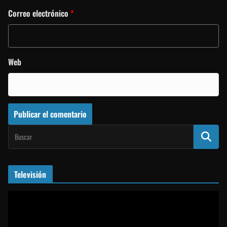
Correo electrónico
*
Web
Televisión
R
e
p