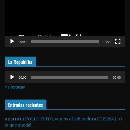
r
o
d
u
c
t
00:00
01:22
o
r
La Republika
d
e
R
v
00:00
00:00
e
í
Ir a descargar
p
d
r
e
o
Entradas recientes
o
d
u
Agarrá tu POLLO FRITO, vamos a la dictadura ETERNA | ¡O
lo que queda!
c