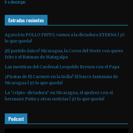
Ir a descargar
p
d
r
e
o
Entradas recientes
o
d
u
Agarrá tu POLLO FRITO, vamos a la dictadura ETERNA | ¡O
lo que queda!
c
t
¡El partido único! Nicaragua, la Corea del Norte con queso
o
frito y el Batman de Matagalpa
r
Las mentiras del Cardenal Leopoldo Brenes con el Papa
d
¿Piratas de El Carmen en la India? El barco fantasma de
e
Nicaragua | ¡O lo que queda!
a
La “cripto-dictadura” en Nicaragua, el ajedrez con el
u
hermano Putin y otras noticias | ¡O lo que queda!
d
i
o
Podcast
R