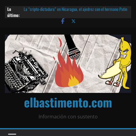
¿Piratas de El Carmen en la India? El barco fantasma de Nicaragua |
Lo
¡O lo que queda!
último:
La “cripto-dictadura” en Nicaragua, el ajedrez con el hermano Putin
y otras noticias | ¡O lo que queda!
Agarrá tu POLLO FRITO, vamos a la dictadura ETERNA | ¡O lo que
queda!
¡El partido único! Nicaragua, la Corea del Norte con queso frito y el
Batman de Matagalpa
Las mentiras del Cardenal Leopoldo Brenes con el Papa
elbastimento.com
Información con sustento