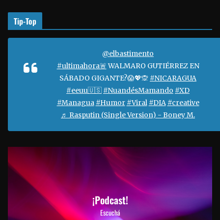
Tip-Top
@elbastimento
#ultimahora🚨
WALMARO GUTIÉRREZ EN
SÁBADO GIGANTE?😱💖🙊
#NICARAGUA
#eeuu🇺🇸
#NuandésMamando
#XD
#Managua
#Humor
#Viral
#DIA
#creative
♬ Rasputin (Single Version) - Boney M.
¡Podcast!
Escuchá