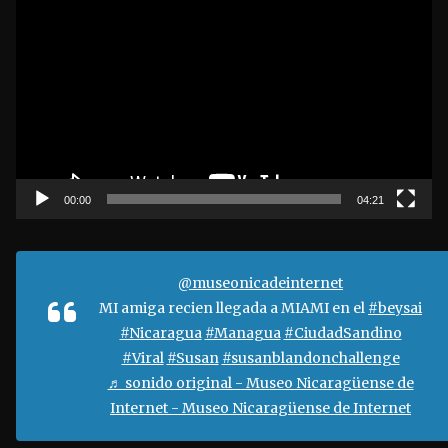
e
p
r
o
d
u
c
t
00:00
04:21
o
r
d
@museonicadeinternet
e
MI amiga recien llegada a MIAMI en el
#beysai
v
#Nicaragua
#Managua
#CiudadSandino
í
#Viral
#Susan
#susanblandonchallenge
d
♬ sonido original - Museo Nicaragüense de
e
Internet - Museo Nicaragüense de Internet
o