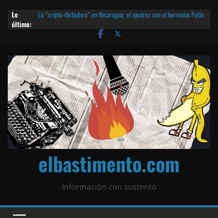
Lo
La “cripto-dictadura” en Nicaragua, el ajedrez con el hermano Putin
último:
y otras noticias | ¡O lo que queda!
Agarrá tu POLLO FRITO, vamos a la dictadura ETERNA | ¡O lo que
queda!
¡El partido único! Nicaragua, la Corea del Norte con queso frito y el
Batman de Matagalpa
Las mentiras del Cardenal Leopoldo Brenes con el Papa
¿Piratas de El Carmen en la India? El barco fantasma de Nicaragua |
¡O lo que queda!
elbastimento.com
Información con sustento