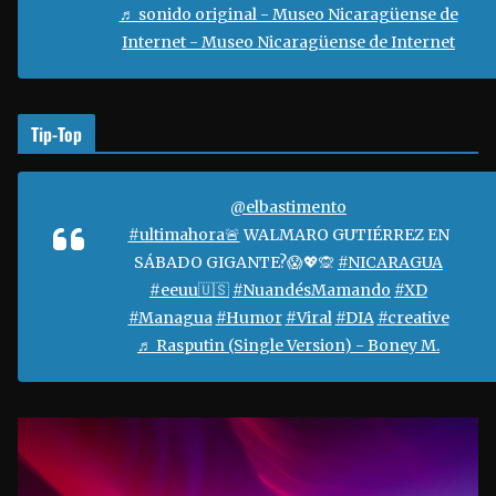
d
♬ sonido original - Museo Nicaragüense de
e
Internet - Museo Nicaragüense de Internet
o
Tip-Top
@elbastimento
#ultimahora🚨
WALMARO GUTIÉRREZ EN
SÁBADO GIGANTE?😱💖🙊
#NICARAGUA
#eeuu🇺🇸
#NuandésMamando
#XD
#Managua
#Humor
#Viral
#DIA
#creative
♬ Rasputin (Single Version) - Boney M.