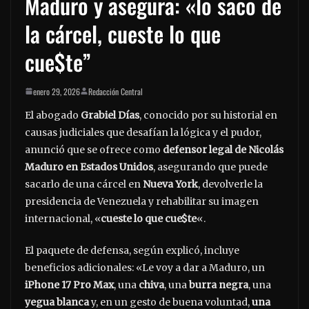
Maduro y asegura: «lo saco de
la cárcel, cueste lo que
cue$te”
enero 29, 2026
Redacción Central
El abogado
Grabiel Días
, conocido por su historial en
causas judiciales que desafían la lógica y el pudor,
anunció que se ofrece como
defensor legal de Nicolás
Maduro en Estados Unidos
, asegurando que puede
sacarlo de una cárcel en
Nueva York
, devolverle la
presidencia de Venezuela y rehabilitar su imagen
internacional, «
cueste lo que cue$te
«.
El paquete de defensa, según explicó, incluye
beneficios adicionales: «Le voy a dar a Maduro, un
iPhone 17 Pro Max
, una
chiva
, una
burra negra
, una
yegua blanca
y, en un gesto de buena voluntad,
una