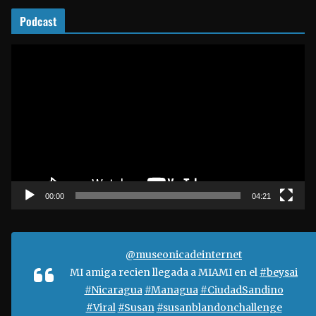
o
Podcast
R
e
p
r
o
d
u
c
t
00:00
04:21
o
r
d
@museonicadeinternet
e
MI amiga recien llegada a MIAMI en el
#beysai
v
#Nicaragua
#Managua
#CiudadSandino
í
#Viral
#Susan
#susanblandonchallenge