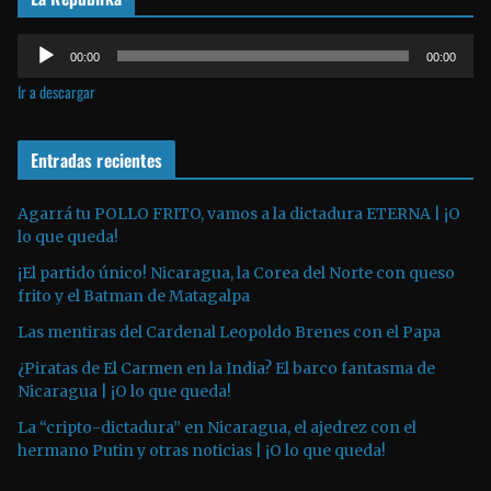
e
R
v
00:00
00:00
e
í
Ir a descargar
p
d
r
e
o
Entradas recientes
o
d
u
Agarrá tu POLLO FRITO, vamos a la dictadura ETERNA | ¡O
lo que queda!
c
t
¡El partido único! Nicaragua, la Corea del Norte con queso
o
frito y el Batman de Matagalpa
r
Las mentiras del Cardenal Leopoldo Brenes con el Papa
d
¿Piratas de El Carmen en la India? El barco fantasma de
e
Nicaragua | ¡O lo que queda!
a
La “cripto-dictadura” en Nicaragua, el ajedrez con el
u
hermano Putin y otras noticias | ¡O lo que queda!
d
i