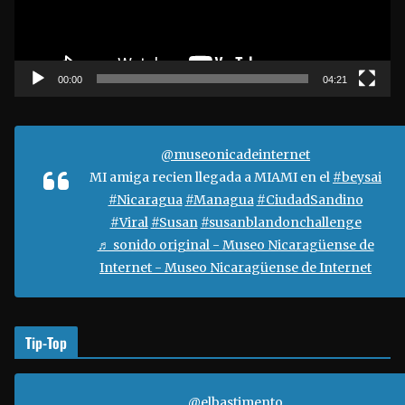
d
u
c
t
00:00
04:21
o
r
d
@museonicadeinternet
e
MI amiga recien llegada a MIAMI en el
#beysai
v
#Nicaragua
#Managua
#CiudadSandino
í
#Viral
#Susan
#susanblandonchallenge
d
♬ sonido original - Museo Nicaragüense de
e
Internet - Museo Nicaragüense de Internet
o
Tip-Top
@elbastimento