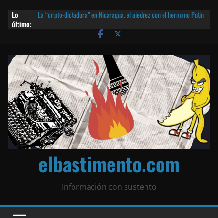
Lo
La “cripto-dictadura” en Nicaragua, el ajedrez con el hermano Putin
último:
y otras noticias | ¡O lo que queda!
Agarrá tu POLLO FRITO, vamos a la dictadura ETERNA | ¡O lo que
queda!
¡El partido único! Nicaragua, la Corea del Norte con queso frito y el
Batman de Matagalpa
Las mentiras del Cardenal Leopoldo Brenes con el Papa
¿Piratas de El Carmen en la India? El barco fantasma de Nicaragua |
¡O lo que queda!
elbastimento.com
Información con sustento