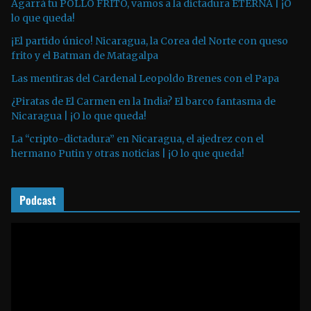
u
Agarrá tu POLLO FRITO, vamos a la dictadura ETERNA | ¡O
lo que queda!
c
t
¡El partido único! Nicaragua, la Corea del Norte con queso
o
frito y el Batman de Matagalpa
r
Las mentiras del Cardenal Leopoldo Brenes con el Papa
d
¿Piratas de El Carmen en la India? El barco fantasma de
e
Nicaragua | ¡O lo que queda!
a
La “cripto-dictadura” en Nicaragua, el ajedrez con el
u
hermano Putin y otras noticias | ¡O lo que queda!
d
i
o
Podcast
R
e
p
r
o