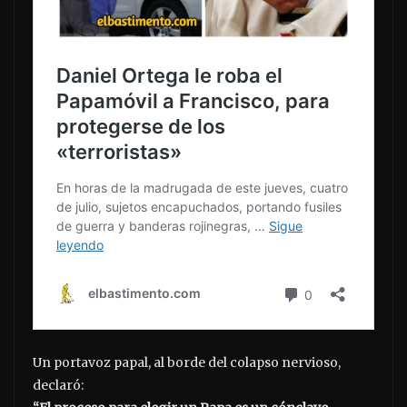
Un portavoz papal, al borde del colapso nervioso,
declaró: