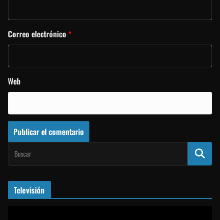
Correo electrónico
*
Web
Televisión
R