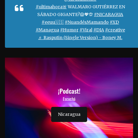
#ultimahora🚨
WALMARO GUTIÉRREZ EN
SÁBADO GIGANTE?😱💖🙊
#NICARAGUA
#eeuu🇺🇸
#NuandésMamando
#XD
#Managua
#Humor
#Viral
#DIA
#creative
♬ Rasputin (Single Version) - Boney M.
¡Podcast!
Escuchá
Nicaragua