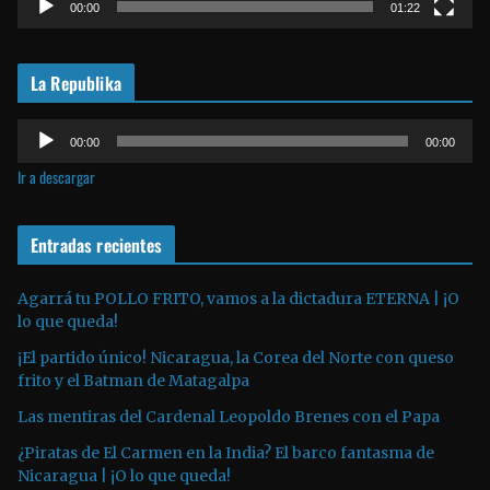
t
00:00
01:22
o
r
La Republika
d
e
R
v
00:00
00:00
e
í
Ir a descargar
p
d
r
e
o
Entradas recientes
o
d
u
Agarrá tu POLLO FRITO, vamos a la dictadura ETERNA | ¡O
lo que queda!
c
t
¡El partido único! Nicaragua, la Corea del Norte con queso
o
frito y el Batman de Matagalpa
r
Las mentiras del Cardenal Leopoldo Brenes con el Papa
d
¿Piratas de El Carmen en la India? El barco fantasma de
e
Nicaragua | ¡O lo que queda!
a