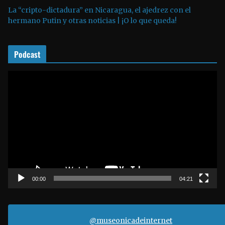
La “cripto-dictadura” en Nicaragua, el ajedrez con el
u
hermano Putin y otras noticias | ¡O lo que queda!
d
i
o
Podcast
R
e
p
r
o
d
u
c
t
00:00
04:21
o
r
d
@museonicadeinternet