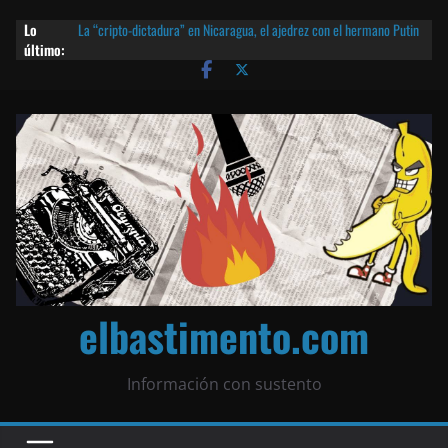
Lo
La “cripto-dictadura” en Nicaragua, el ajedrez con el hermano Putin
último:
y otras noticias | ¡O lo que queda!
Agarrá tu POLLO FRITO, vamos a la dictadura ETERNA | ¡O lo que
queda!
¡El partido único! Nicaragua, la Corea del Norte con queso frito y el
Batman de Matagalpa
Las mentiras del Cardenal Leopoldo Brenes con el Papa
¿Piratas de El Carmen en la India? El barco fantasma de Nicaragua |
¡O lo que queda!
elbastimento.com
Información con sustento