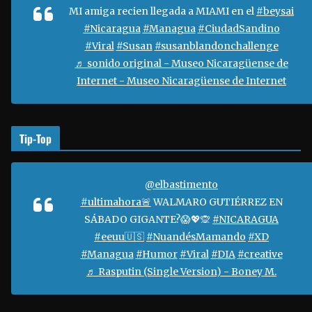
e
MI amiga recien llegada a MIAMI en el
#beysai
v
#Nicaragua
#Managua
#CiudadSandino
í
#Viral
#Susan
#susanblandonchallenge
d
♬ sonido original - Museo Nicaragüense de
e
Internet - Museo Nicaragüense de Internet
o
Tip-Top
@elbastimento
#ultimahora🚨
WALMARO GUTIÉRREZ EN
SÁBADO GIGANTE?😱💖🙊
#NICARAGUA
#eeuu🇺🇸
#NuandésMamando
#XD
#Managua
#Humor
#Viral
#DIA
#creative
♬ Rasputin (Single Version) - Boney M.