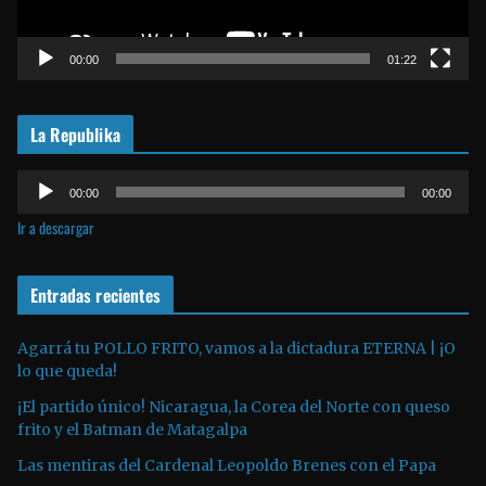
u
c
t
00:00
01:22
o
r
La Republika
d
e
R
v
00:00
00:00
e
í
Ir a descargar
p
d
r
e
o
Entradas recientes
o
d
u
Agarrá tu POLLO FRITO, vamos a la dictadura ETERNA | ¡O
lo que queda!
c
t
¡El partido único! Nicaragua, la Corea del Norte con queso
o
frito y el Batman de Matagalpa
r
Las mentiras del Cardenal Leopoldo Brenes con el Papa
d