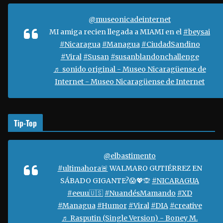
r
d
@museonicadeinternet
e
MI amiga recien llegada a MIAMI en el
#beysai
v
#Nicaragua
#Managua
#CiudadSandino
í
#Viral
#Susan
#susanblandonchallenge
d
♬ sonido original - Museo Nicaragüense de
e
Internet - Museo Nicaragüense de Internet
o
Tip-Top
@elbastimento
#ultimahora🚨
WALMARO GUTIÉRREZ EN
SÁBADO GIGANTE?😱💖🙊
#NICARAGUA
#eeuu🇺🇸
#NuandésMamando
#XD
#Managua
#Humor
#Viral
#DIA
#creative
♬ Rasputin (Single Version) - Boney M.