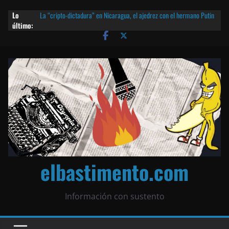
Lo
La “cripto-dictadura” en Nicaragua, el ajedrez con el hermano Putin
último:
y otras noticias | ¡O lo que queda!
Agarrá tu POLLO FRITO, vamos a la dictadura ETERNA | ¡O lo que
queda!
¡El partido único! Nicaragua, la Corea del Norte con queso frito y el
Batman de Matagalpa
Las mentiras del Cardenal Leopoldo Brenes con el Papa
¿Piratas de El Carmen en la India? El barco fantasma de Nicaragua |
¡O lo que queda!
elbastimento.com
Información con sustento