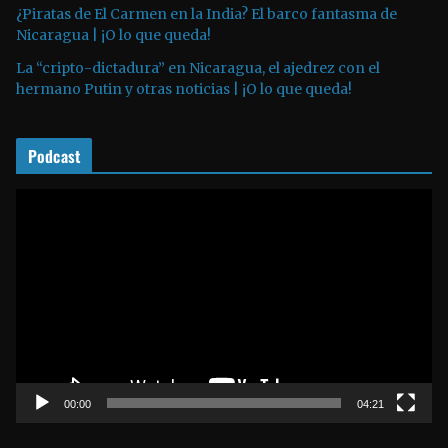
¿Piratas de El Carmen en la India? El barco fantasma de
e
Nicaragua | ¡O lo que queda!
a
La “cripto-dictadura” en Nicaragua, el ajedrez con el
u
hermano Putin y otras noticias | ¡O lo que queda!
d
i
o
Podcast
R
e
p
r
o
d
u
c
t
00:00
04:21
o