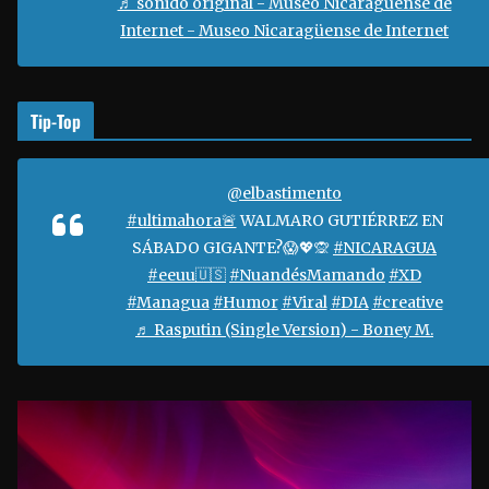
♬ sonido original - Museo Nicaragüense de
e
Internet - Museo Nicaragüense de Internet
o
Tip-Top
@elbastimento
#ultimahora🚨
WALMARO GUTIÉRREZ EN
SÁBADO GIGANTE?😱💖🙊
#NICARAGUA
#eeuu🇺🇸
#NuandésMamando
#XD
#Managua
#Humor
#Viral
#DIA
#creative
♬ Rasputin (Single Version) - Boney M.