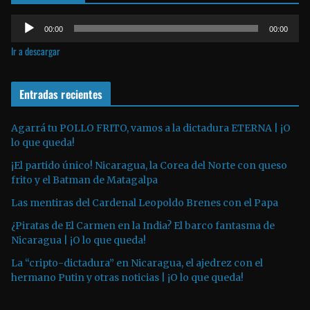
e
R
v
00:00
00:00
e
í
Ir a descargar
p
d
r
e
o
Entradas recientes
o
d
u
Agarrá tu POLLO FRITO, vamos a la dictadura ETERNA | ¡O
lo que queda!
c
t
¡El partido único! Nicaragua, la Corea del Norte con queso
o
frito y el Batman de Matagalpa
r
Las mentiras del Cardenal Leopoldo Brenes con el Papa
d
¿Piratas de El Carmen en la India? El barco fantasma de
e
Nicaragua | ¡O lo que queda!
a
La “cripto-dictadura” en Nicaragua, el ajedrez con el
u
hermano Putin y otras noticias | ¡O lo que queda!
d
i