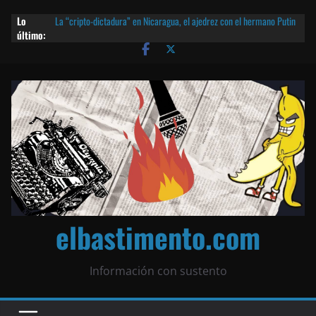
Lo
La “cripto-dictadura” en Nicaragua, el ajedrez con el hermano Putin
último:
y otras noticias | ¡O lo que queda!
Agarrá tu POLLO FRITO, vamos a la dictadura ETERNA | ¡O lo que
queda!
¡El partido único! Nicaragua, la Corea del Norte con queso frito y el
Batman de Matagalpa
Las mentiras del Cardenal Leopoldo Brenes con el Papa
¿Piratas de El Carmen en la India? El barco fantasma de Nicaragua |
¡O lo que queda!
elbastimento.com
Información con sustento