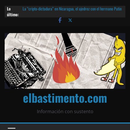
Lo
La “cripto-dictadura” en Nicaragua, el ajedrez con el hermano Putin
último:
y otras noticias | ¡O lo que queda!
Agarrá tu POLLO FRITO, vamos a la dictadura ETERNA | ¡O lo que
queda!
¡El partido único! Nicaragua, la Corea del Norte con queso frito y el
Batman de Matagalpa
Las mentiras del Cardenal Leopoldo Brenes con el Papa
¿Piratas de El Carmen en la India? El barco fantasma de Nicaragua |
¡O lo que queda!
elbastimento.com
Información con sustento