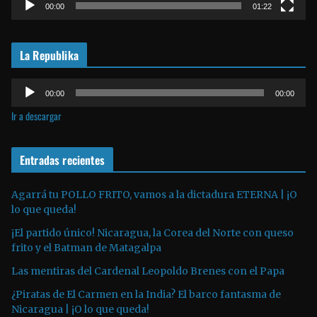
t
00:00
01:22
o
r
La Republika
d
e
R
v
00:00
00:00
e
í
Ir a descargar
p
d
r
e
o
Entradas recientes
o
d
u
Agarrá tu POLLO FRITO, vamos a la dictadura ETERNA | ¡O
lo que queda!
c
t
¡El partido único! Nicaragua, la Corea del Norte con queso
o
frito y el Batman de Matagalpa
r
Las mentiras del Cardenal Leopoldo Brenes con el Papa
d
¿Piratas de El Carmen en la India? El barco fantasma de
e
Nicaragua | ¡O lo que queda!
a