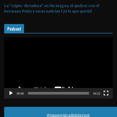
La “cripto-dictadura” en Nicaragua, el ajedrez con el
u
hermano Putin y otras noticias | ¡O lo que queda!
d
i
o
Podcast
R
e
p
r
o
d
u
c
t
00:00
04:21
o
r
d
@museonicadeinternet