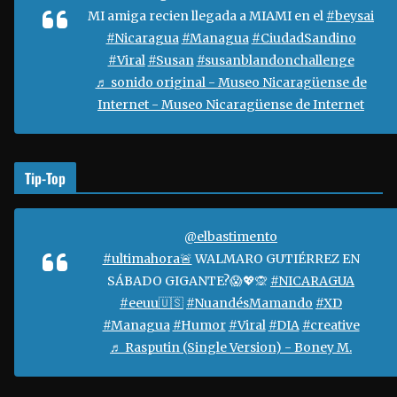
e
MI amiga recien llegada a MIAMI en el
#beysai
v
#Nicaragua
#Managua
#CiudadSandino
í
#Viral
#Susan
#susanblandonchallenge
d
♬ sonido original - Museo Nicaragüense de
e
Internet - Museo Nicaragüense de Internet
o
Tip-Top
@elbastimento
#ultimahora🚨
WALMARO GUTIÉRREZ EN
SÁBADO GIGANTE?😱💖🙊
#NICARAGUA
#eeuu🇺🇸
#NuandésMamando
#XD
#Managua
#Humor
#Viral
#DIA
#creative
♬ Rasputin (Single Version) - Boney M.