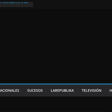
e Nicaragua | ¡O lo que
hermano Putin y otras
¡O lo que queda!
eso frito y el Batman de
a
NACIONALES
SUCESOS
LAREPUBLIKA
TELEVISIÓN
H