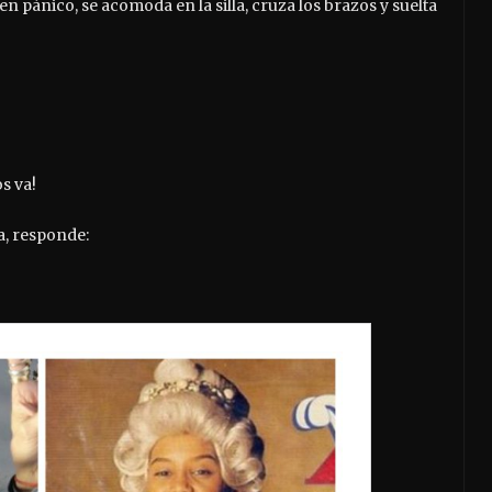
 pánico, se acomoda en la silla, cruza los brazos y suelta
s va!
a, responde: