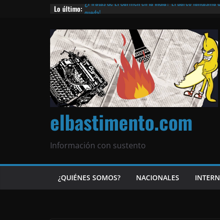
Lo último:
¿Piratas de El Carmen en la India? El barco fantasma d
queda!
La “cripto-dictadura” en Nicaragua, el ajedrez con el 
noticias | ¡O lo que queda!
Agarrá tu POLLO FRITO, vamos a la dictadura ETERNA | 
¡El partido único! Nicaragua, la Corea del Norte con qu
Matagalpa
Las mentiras del Cardenal Leopoldo Brenes con el Pap
elbastimento.com
Información con sustento
¿QUIÉNES SOMOS?
NACIONALES
INTER