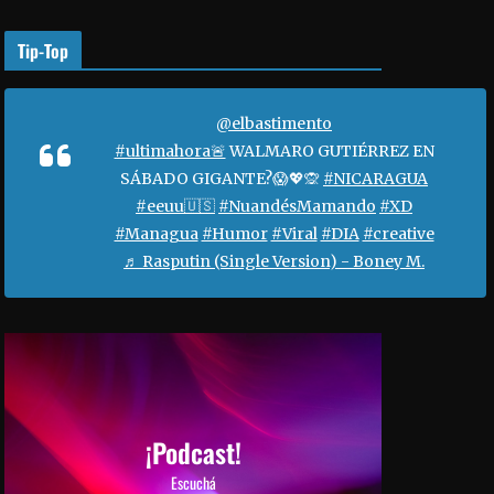
o
r
Tip-Top
a
a
u
@elbastimento
m
#ultimahora🚨
WALMARO GUTIÉRREZ EN
e
SÁBADO GIGANTE?😱💖🙊
#NICARAGUA
n
#eeuu🇺🇸
#NuandésMamando
#XD
t
#Managua
#Humor
#Viral
#DIA
#creative
a
♬ Rasputin (Single Version) - Boney M.
r
o
d
i
s
m
i
¡Podcast!
n
Escuchá
u