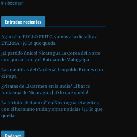
Ir a descargar
v
p
i
í
r
l
d
o
Entradas recientes
i
e
d
z
o
u
a
Agarrá tu POLLO FRITO, vamos a la dictadura
ETERNA | ¡O lo que queda!
c
l
t
a
¡El partido único! Nicaragua, la Corea del Norte
o
s
con queso frito y el Batman de Matagalpa
r
t
Las mentiras del Cardenal Leopoldo Brenes con
d
e
el Papa
e
c
¿Piratas de El Carmen en la India? El barco
a
l
fantasma de Nicaragua | ¡O lo que queda!
u
a
La “cripto-dictadura” en Nicaragua, el ajedrez
d
s
con el hermano Putin y otras noticias | ¡O lo que
i
d
queda!
o
e
f
Podcast
l