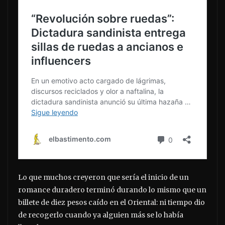
Lo que muchos creyeron que sería el inicio de un
romance duradero terminó durando lo mismo que un
billete de diez pesos caído en el Oriental: ni tiempo dio
de recogerlo cuando ya alguien más se lo había