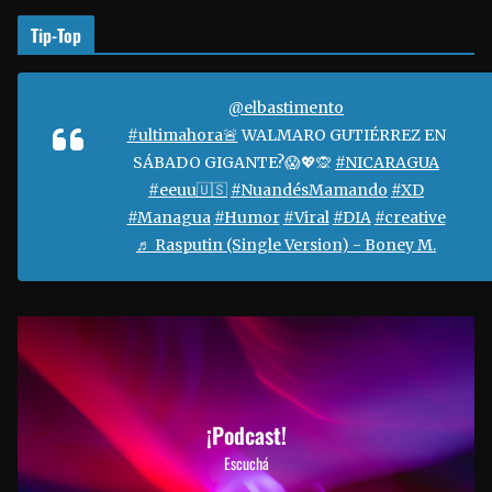
Tip-Top
@elbastimento
#ultimahora🚨
WALMARO GUTIÉRREZ EN
SÁBADO GIGANTE?😱💖🙊
#NICARAGUA
#eeuu🇺🇸
#NuandésMamando
#XD
#Managua
#Humor
#Viral
#DIA
#creative
♬ Rasputin (Single Version) - Boney M.
¡Podcast!
Escuchá