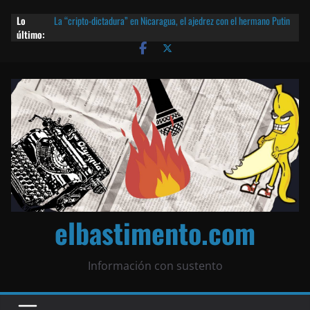
Lo
La “cripto-dictadura” en Nicaragua, el ajedrez con el hermano Putin
último:
y otras noticias | ¡O lo que queda!
Agarrá tu POLLO FRITO, vamos a la dictadura ETERNA | ¡O lo que
queda!
¡El partido único! Nicaragua, la Corea del Norte con queso frito y el
Batman de Matagalpa
Las mentiras del Cardenal Leopoldo Brenes con el Papa
¿Piratas de El Carmen en la India? El barco fantasma de Nicaragua |
¡O lo que queda!
elbastimento.com
Información con sustento