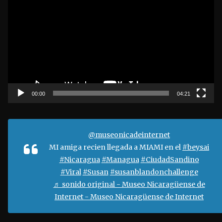
e
p
r
o
d
u
c
t
00:00
04:21
o
r
d
@museonicadeinternet
e
MI amiga recien llegada a MIAMI en el
#beysai
v
#Nicaragua
#Managua
#CiudadSandino
í
#Viral
#Susan
#susanblandonchallenge
d
♬ sonido original - Museo Nicaragüense de
e
Internet - Museo Nicaragüense de Internet
o