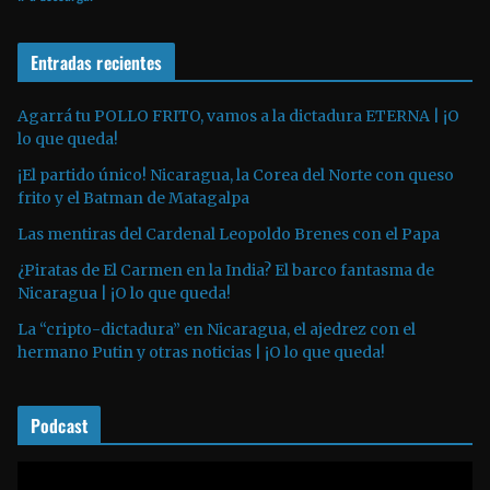
p
d
r
e
o
Entradas recientes
o
d
u
Agarrá tu POLLO FRITO, vamos a la dictadura ETERNA | ¡O
lo que queda!
c
t
¡El partido único! Nicaragua, la Corea del Norte con queso
o
frito y el Batman de Matagalpa
r
Las mentiras del Cardenal Leopoldo Brenes con el Papa
d
¿Piratas de El Carmen en la India? El barco fantasma de
e
Nicaragua | ¡O lo que queda!
a
La “cripto-dictadura” en Nicaragua, el ajedrez con el
u
hermano Putin y otras noticias | ¡O lo que queda!
d
i
o
Podcast
R