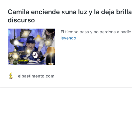
Camila enciende «una luz y la deja brill
discurso
El tiempo pasa y no perdona a nadie.
Camila
leyendo
enciende
«una
luz
y
la
deja
elbastimento.com
brillar»
para
que
Daniel
Ortega
pueda
leer
su
discurso