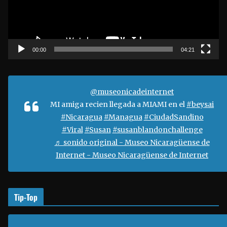
d
u
c
t
00:00
04:21
o
r
d
@museonicadeinternet
e
MI amiga recien llegada a MIAMI en el
#beysai
v
#Nicaragua
#Managua
#CiudadSandino
í
#Viral
#Susan
#susanblandonchallenge
d
♬ sonido original - Museo Nicaragüense de
e
Internet - Museo Nicaragüense de Internet
o
Tip-Top