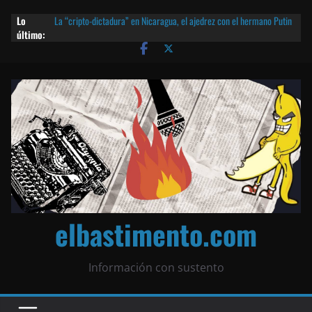
Lo
La “cripto-dictadura” en Nicaragua, el ajedrez con el hermano Putin
último:
y otras noticias | ¡O lo que queda!
Agarrá tu POLLO FRITO, vamos a la dictadura ETERNA | ¡O lo que
queda!
¡El partido único! Nicaragua, la Corea del Norte con queso frito y el
Batman de Matagalpa
Las mentiras del Cardenal Leopoldo Brenes con el Papa
¿Piratas de El Carmen en la India? El barco fantasma de Nicaragua |
¡O lo que queda!
elbastimento.com
Información con sustento