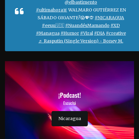
@elbastimento
#ultimahora🚨
WALMARO GUTIÉRREZ EN
SÁBADO GIGANTE?😱💖🙊
#NICARAGUA
#eeuu🇺🇸
#NuandésMamando
#XD
#Managua
#Humor
#Viral
#DIA
#creative
♬ Rasputin (Single Version) - Boney M.
¡Podcast!
Escuchá
Nicaragua