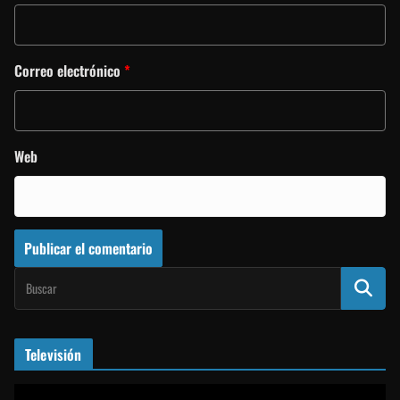
Correo electrónico
*
Web
Televisión
R