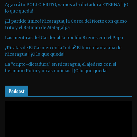
u
Agarrá tu POLLO FRITO, vamos a la dictadura ETERNA | ¡O
lo que queda!
c
t
¡El partido único! Nicaragua, la Corea del Norte con queso
o
frito y el Batman de Matagalpa
r
Las mentiras del Cardenal Leopoldo Brenes con el Papa
d
¿Piratas de El Carmen en la India? El barco fantasma de
e
Nicaragua | ¡O lo que queda!
a
La “cripto-dictadura” en Nicaragua, el ajedrez con el
u
hermano Putin y otras noticias | ¡O lo que queda!
d
i
o
Podcast
R
e
p
r
o