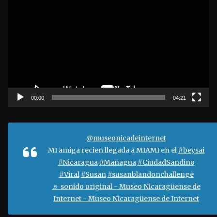
e
p
r
o
d
u
c
t
00:00
04:21
o
r
d
@museonicadeinternet
e
MI amiga recien llegada a MIAMI en el
#beysai
v
#Nicaragua
#Managua
#CiudadSandino
í
#Viral
#Susan
#susanblandonchallenge
d
♬ sonido original - Museo Nicaragüense de
e
Internet - Museo Nicaragüense de Internet
o