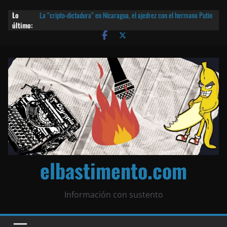
Lo
La “cripto-dictadura” en Nicaragua, el ajedrez con el hermano Putin
último:
y otras noticias | ¡O lo que queda!
Agarrá tu POLLO FRITO, vamos a la dictadura ETERNA | ¡O lo que
queda!
¡El partido único! Nicaragua, la Corea del Norte con queso frito y el
Batman de Matagalpa
Las mentiras del Cardenal Leopoldo Brenes con el Papa
¿Piratas de El Carmen en la India? El barco fantasma de Nicaragua |
¡O lo que queda!
elbastimento.com
Información con sustento