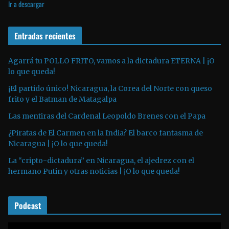
Ir a descargar
p
d
r
e
o
Entradas recientes
o
d
u
Agarrá tu POLLO FRITO, vamos a la dictadura ETERNA | ¡O
lo que queda!
c
t
¡El partido único! Nicaragua, la Corea del Norte con queso
o
frito y el Batman de Matagalpa
r
Las mentiras del Cardenal Leopoldo Brenes con el Papa
d
¿Piratas de El Carmen en la India? El barco fantasma de
e
Nicaragua | ¡O lo que queda!
a
La “cripto-dictadura” en Nicaragua, el ajedrez con el
u
hermano Putin y otras noticias | ¡O lo que queda!
d
i
o
Podcast
R