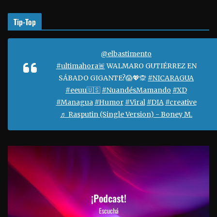
Tip-Top
@elbastimento
#ultimahora🚨
WALMARO GUTIÉRREZ EN
SÁBADO GIGANTE?😱💖🙊
#NICARAGUA
#eeuu🇺🇸
#NuandésMamando
#XD
#Managua
#Humor
#Viral
#DIA
#creative
♬ Rasputin (Single Version) - Boney M.
¡Podcast!
Escuchá