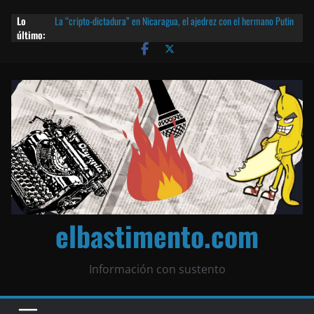
Lo
La “cripto-dictadura” en Nicaragua, el ajedrez con el hermano Putin
último:
y otras noticias | ¡O lo que queda!
Agarrá tu POLLO FRITO, vamos a la dictadura ETERNA | ¡O lo que
queda!
¡El partido único! Nicaragua, la Corea del Norte con queso frito y el
Batman de Matagalpa
Las mentiras del Cardenal Leopoldo Brenes con el Papa
¿Piratas de El Carmen en la India? El barco fantasma de Nicaragua |
¡O lo que queda!
elbastimento.com
Información con sustento