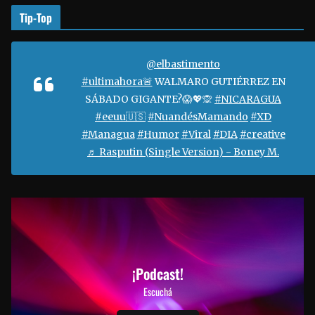
Tip-Top
@elbastimento
#ultimahora🚨
WALMARO GUTIÉRREZ EN
SÁBADO GIGANTE?😱💖🙊
#NICARAGUA
#eeuu🇺🇸
#NuandésMamando
#XD
#Managua
#Humor
#Viral
#DIA
#creative
♬ Rasputin (Single Version) - Boney M.
¡Podcast!
Escuchá