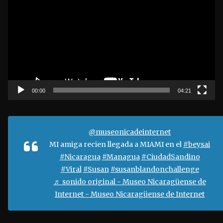
e
p
r
o
d
u
c
t
00:00
04:21
o
r
d
@museonicadeinternet
e
MI amiga recien llegada a MIAMI en el
#beysai
v
#Nicaragua
#Managua
#CiudadSandino
í
#Viral
#Susan
#susanblandonchallenge
d
♬ sonido original - Museo Nicaragüense de
e
Internet - Museo Nicaragüense de Internet
o