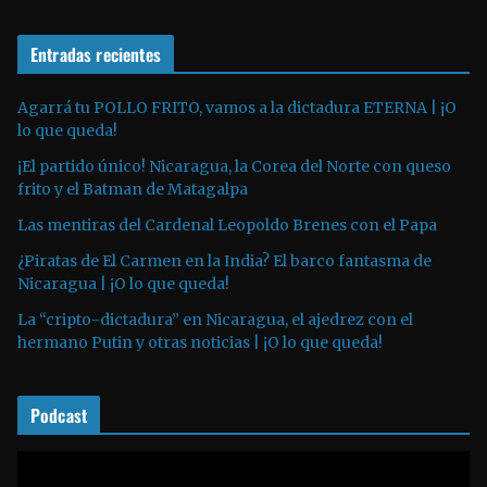
d
r
e
o
Entradas recientes
o
d
u
Agarrá tu POLLO FRITO, vamos a la dictadura ETERNA | ¡O
lo que queda!
c
t
¡El partido único! Nicaragua, la Corea del Norte con queso
o
frito y el Batman de Matagalpa
r
Las mentiras del Cardenal Leopoldo Brenes con el Papa
d
¿Piratas de El Carmen en la India? El barco fantasma de
e
Nicaragua | ¡O lo que queda!
a
La “cripto-dictadura” en Nicaragua, el ajedrez con el
u
hermano Putin y otras noticias | ¡O lo que queda!
d
i
o
Podcast
R