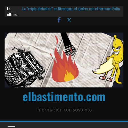
Lo
La “cripto-dictadura” en Nicaragua, el ajedrez con el hermano Putin
último:
y otras noticias | ¡O lo que queda!
Agarrá tu POLLO FRITO, vamos a la dictadura ETERNA | ¡O lo que
queda!
¡El partido único! Nicaragua, la Corea del Norte con queso frito y el
Batman de Matagalpa
Las mentiras del Cardenal Leopoldo Brenes con el Papa
¿Piratas de El Carmen en la India? El barco fantasma de Nicaragua |
¡O lo que queda!
elbastimento.com
Información con sustento