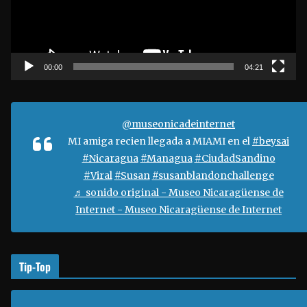
d
u
c
t
00:00
04:21
o
r
d
@museonicadeinternet
e
MI amiga recien llegada a MIAMI en el
#beysai
v
#Nicaragua
#Managua
#CiudadSandino
í
#Viral
#Susan
#susanblandonchallenge
d
♬ sonido original - Museo Nicaragüense de
e
Internet - Museo Nicaragüense de Internet
o
Tip-Top