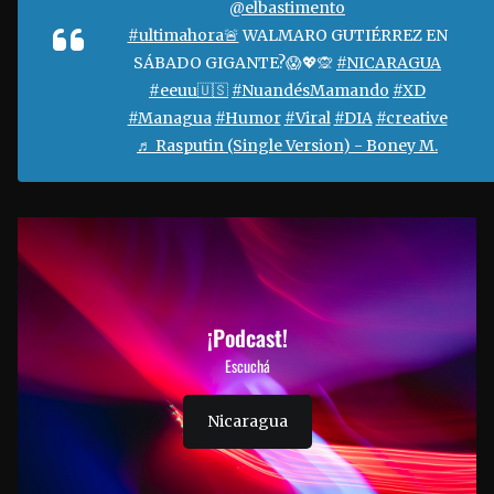
@elbastimento
#ultimahora🚨
WALMARO GUTIÉRREZ EN
SÁBADO GIGANTE?😱💖🙊
#NICARAGUA
#eeuu🇺🇸
#NuandésMamando
#XD
#Managua
#Humor
#Viral
#DIA
#creative
♬ Rasputin (Single Version) - Boney M.
¡Podcast!
Escuchá
Nicaragua