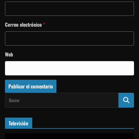
Correo electrónico
*
Web
Televisión
R