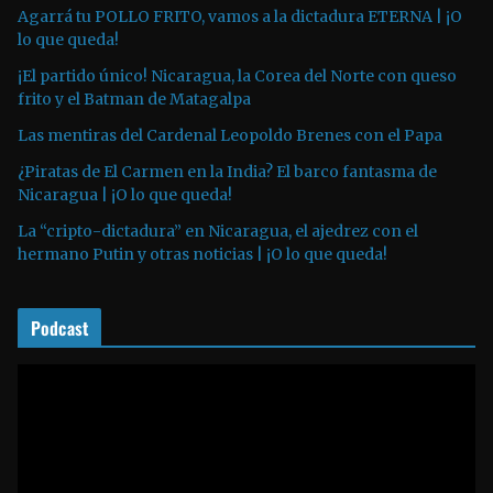
u
Agarrá tu POLLO FRITO, vamos a la dictadura ETERNA | ¡O
lo que queda!
c
t
¡El partido único! Nicaragua, la Corea del Norte con queso
o
frito y el Batman de Matagalpa
r
Las mentiras del Cardenal Leopoldo Brenes con el Papa
d
¿Piratas de El Carmen en la India? El barco fantasma de
e
Nicaragua | ¡O lo que queda!
a
La “cripto-dictadura” en Nicaragua, el ajedrez con el
u
hermano Putin y otras noticias | ¡O lo que queda!
d
i
o
Podcast
R
e
p
r
o