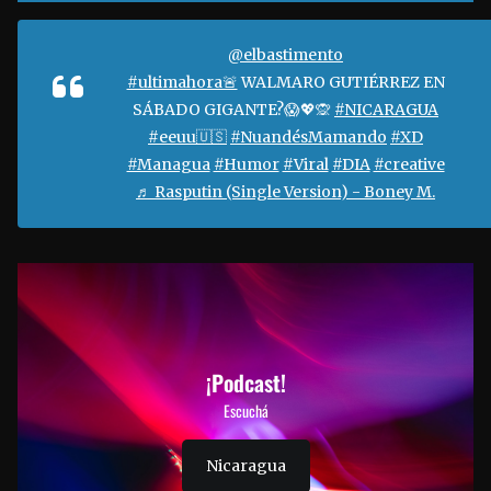
@elbastimento
#ultimahora🚨
WALMARO GUTIÉRREZ EN
SÁBADO GIGANTE?😱💖🙊
#NICARAGUA
#eeuu🇺🇸
#NuandésMamando
#XD
#Managua
#Humor
#Viral
#DIA
#creative
♬ Rasputin (Single Version) - Boney M.
¡Podcast!
Escuchá
Nicaragua