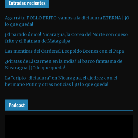
o
Entradas recientes
o
d
u
Agarrá tu POLLO FRITO, vamos a la dictadura ETERNA | ¡O
lo que queda!
c
t
¡El partido único! Nicaragua, la Corea del Norte con queso
o
frito y el Batman de Matagalpa
r
Las mentiras del Cardenal Leopoldo Brenes con el Papa
d
¿Piratas de El Carmen en la India? El barco fantasma de
e
Nicaragua | ¡O lo que queda!
a
La “cripto-dictadura” en Nicaragua, el ajedrez con el
u
hermano Putin y otras noticias | ¡O lo que queda!
d
i
o
Podcast
R
e
p