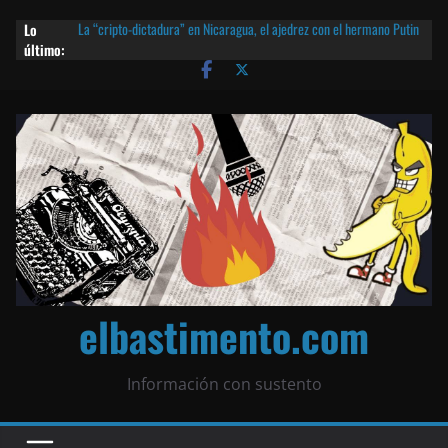
Lo
La “cripto-dictadura” en Nicaragua, el ajedrez con el hermano Putin
último:
y otras noticias | ¡O lo que queda!
Agarrá tu POLLO FRITO, vamos a la dictadura ETERNA | ¡O lo que
queda!
¡El partido único! Nicaragua, la Corea del Norte con queso frito y el
Batman de Matagalpa
Las mentiras del Cardenal Leopoldo Brenes con el Papa
¿Piratas de El Carmen en la India? El barco fantasma de Nicaragua |
¡O lo que queda!
elbastimento.com
Información con sustento