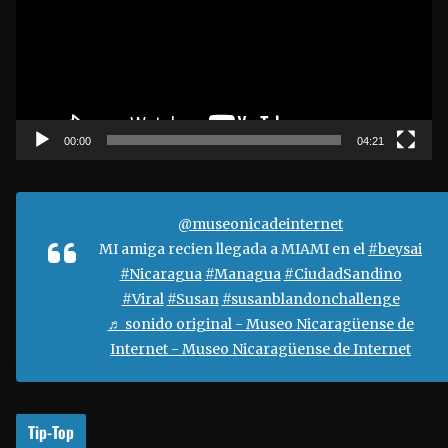
r
o
d
u
c
t
00:00
04:21
o
r
d
@museonicadeinternet
e
MI amiga recien llegada a MIAMI en el
#beysai
v
#Nicaragua
#Managua
#CiudadSandino
í
#Viral
#Susan
#susanblandonchallenge
d
♬ sonido original - Museo Nicaragüense de
e
Internet - Museo Nicaragüense de Internet
o
Tip-Top