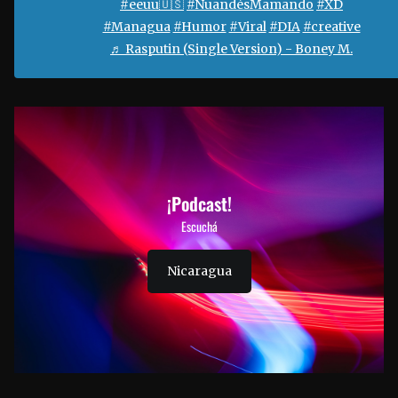
#eeuu🇺🇸
#NuandésMamando
#XD
#Managua
#Humor
#Viral
#DIA
#creative
♬ Rasputin (Single Version) - Boney M.
¡Podcast!
Escuchá
Nicaragua