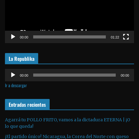
o
d
u
c
t
00:00
01:22
o
r
La Republika
d
e
R
v
00:00
00:00
e
í
Ir a descargar
p
d
r
e
o
Entradas recientes
o
d
u
Agarrá tu POLLO FRITO, vamos a la dictadura ETERNA | ¡O
lo que queda!
c
t
¡El partido único! Nicaragua, la Corea del Norte con queso