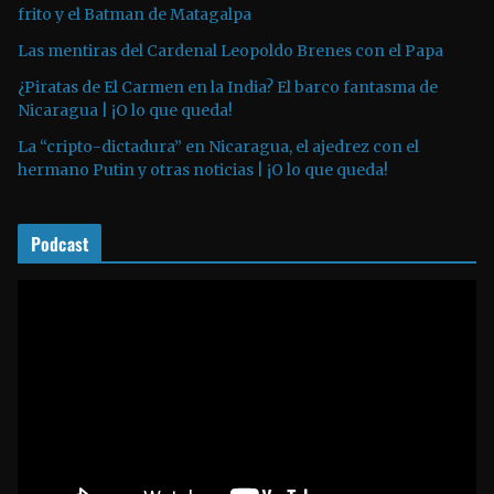
o
frito y el Batman de Matagalpa
r
Las mentiras del Cardenal Leopoldo Brenes con el Papa
d
¿Piratas de El Carmen en la India? El barco fantasma de
e
Nicaragua | ¡O lo que queda!
a
La “cripto-dictadura” en Nicaragua, el ajedrez con el
u
hermano Putin y otras noticias | ¡O lo que queda!
d
i
o
Podcast
R
e
p
r
o
d
u
c