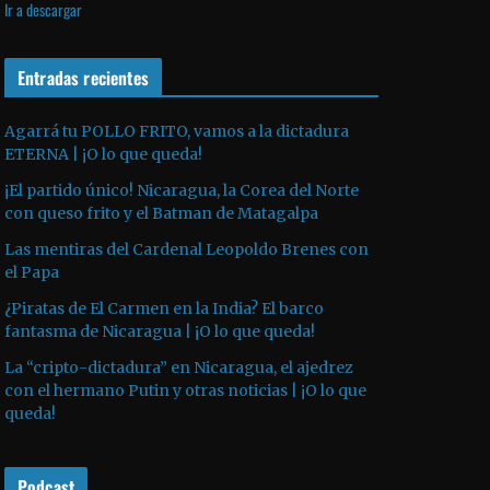
Ir a descargar
v
p
i
í
r
l
d
o
Entradas recientes
i
e
d
z
o
u
a
Agarrá tu POLLO FRITO, vamos a la dictadura
ETERNA | ¡O lo que queda!
c
l
t
a
¡El partido único! Nicaragua, la Corea del Norte
o
s
con queso frito y el Batman de Matagalpa
r
t
Las mentiras del Cardenal Leopoldo Brenes con
d
e
el Papa
e
c
¿Piratas de El Carmen en la India? El barco
a
l
fantasma de Nicaragua | ¡O lo que queda!
u
a
La “cripto-dictadura” en Nicaragua, el ajedrez
d
s
con el hermano Putin y otras noticias | ¡O lo que
i
d
queda!
o
e
f
Podcast
l