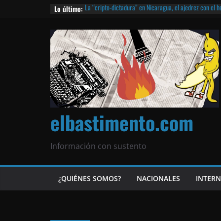
Lo último:
La “cripto-dictadura” en Nicaragua, el ajedrez con el 
noticias | ¡O lo que queda!
Agarrá tu POLLO FRITO, vamos a la dictadura ETERNA | 
¡El partido único! Nicaragua, la Corea del Norte con qu
Matagalpa
Las mentiras del Cardenal Leopoldo Brenes con el Pap
¿Piratas de El Carmen en la India? El barco fantasma d
queda!
elbastimento.com
Información con sustento
¿QUIÉNES SOMOS?
NACIONALES
INTER