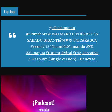
o
r
Tip-Top
a
a
u
@elbastimento
m
#ultimahora🚨
WALMARO GUTIÉRREZ EN
e
SÁBADO GIGANTE?😱💖🙊
#NICARAGUA
n
#eeuu🇺🇸
#NuandésMamando
#XD
t
#Managua
#Humor
#Viral
#DIA
#creative
a
♬ Rasputin (Single Version) - Boney M.
r
o
d
i
s
m
i
¡Podcast!
n
Escuchá
u