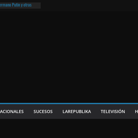
hermano Putin y otras
¡O lo que queda!
eso frito y el Batman de
a
e Nicaragua | ¡O lo que
NACIONALES
SUCESOS
LAREPUBLIKA
TELEVISIÓN
H