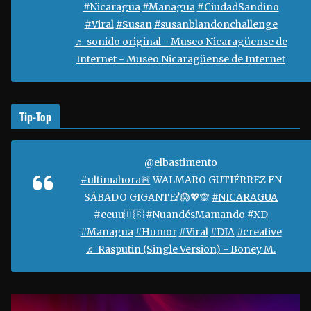
#Nicaragua
#Managua
#CiudadSandino
í
#Viral
#Susan
#susanblandonchallenge
d
♬ sonido original - Museo Nicaragüense de
e
Internet - Museo Nicaragüense de Internet
o
Tip-Top
@elbastimento
#ultimahora🚨
WALMARO GUTIÉRREZ EN
SÁBADO GIGANTE?😱💖🙊
#NICARAGUA
#eeuu🇺🇸
#NuandésMamando
#XD
#Managua
#Humor
#Viral
#DIA
#creative
♬ Rasputin (Single Version) - Boney M.