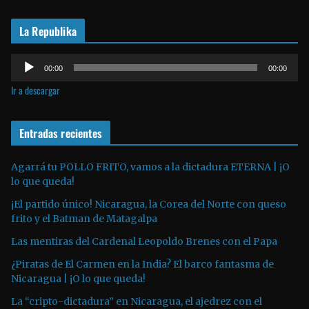
r
La Republika
d
e
R
v
00:00
00:00
e
í
Ir a descargar
p
d
r
e
o
Entradas recientes
o
d
u
Agarrá tu POLLO FRITO, vamos a la dictadura ETERNA | ¡O
lo que queda!
c
t
¡El partido único! Nicaragua, la Corea del Norte con queso
o
frito y el Batman de Matagalpa
r
Las mentiras del Cardenal Leopoldo Brenes con el Papa
d
¿Piratas de El Carmen en la India? El barco fantasma de
e
Nicaragua | ¡O lo que queda!
a
La “cripto-dictadura” en Nicaragua, el ajedrez con el
u