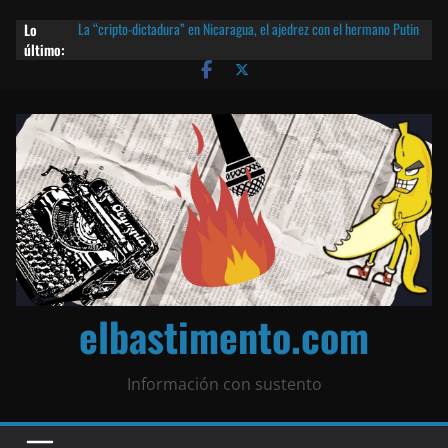
Lo
La “cripto-dictadura” en Nicaragua, el ajedrez con el hermano Putin
último:
y otras noticias | ¡O lo que queda!
Agarrá tu POLLO FRITO, vamos a la dictadura ETERNA | ¡O lo que
queda!
¡El partido único! Nicaragua, la Corea del Norte con queso frito y el
Batman de Matagalpa
Las mentiras del Cardenal Leopoldo Brenes con el Papa
¿Piratas de El Carmen en la India? El barco fantasma de Nicaragua |
¡O lo que queda!
elbastimento.com
Información con sustento