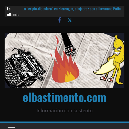
Lo
La “cripto-dictadura” en Nicaragua, el ajedrez con el hermano Putin
último:
y otras noticias | ¡O lo que queda!
Agarrá tu POLLO FRITO, vamos a la dictadura ETERNA | ¡O lo que
queda!
¡El partido único! Nicaragua, la Corea del Norte con queso frito y el
Batman de Matagalpa
Las mentiras del Cardenal Leopoldo Brenes con el Papa
¿Piratas de El Carmen en la India? El barco fantasma de Nicaragua |
¡O lo que queda!
elbastimento.com
Información con sustento