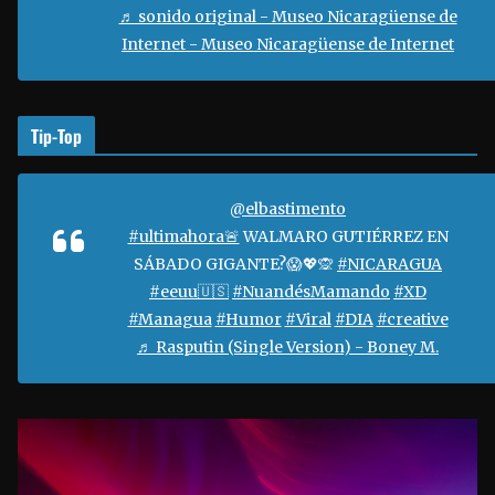
d
♬ sonido original - Museo Nicaragüense de
e
Internet - Museo Nicaragüense de Internet
o
Tip-Top
@elbastimento
#ultimahora🚨
WALMARO GUTIÉRREZ EN
SÁBADO GIGANTE?😱💖🙊
#NICARAGUA
#eeuu🇺🇸
#NuandésMamando
#XD
#Managua
#Humor
#Viral
#DIA
#creative
♬ Rasputin (Single Version) - Boney M.