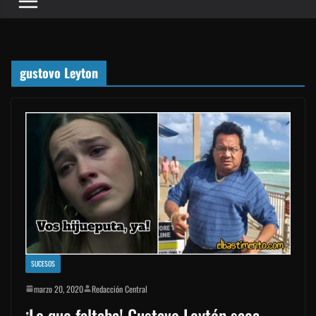
gustovo Leyton
SUCESOS
marzo 20, 2020
Redacción Central
¡Lo que faltaba! Gustavo Leytón saca