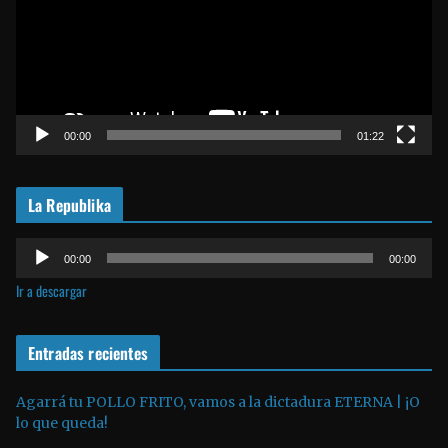
r
o
d
u
c
t
00:00
01:22
o
r
La Republika
d
e
R
v
00:00
00:00
e
í
Ir a descargar
p
d
r
e
o
Entradas recientes
o
d
u
Agarrá tu POLLO FRITO, vamos a la dictadura ETERNA | ¡O
lo que queda!
c