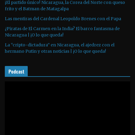
t
¡El partido único! Nicaragua, la Corea del Norte con queso
o
frito y el Batman de Matagalpa
r
Las mentiras del Cardenal Leopoldo Brenes con el Papa
d
¿Piratas de El Carmen en la India? El barco fantasma de
e
Nicaragua | ¡O lo que queda!
a
La “cripto-dictadura” en Nicaragua, el ajedrez con el
u
hermano Putin y otras noticias | ¡O lo que queda!
d
i
o
Podcast
R
e
p
r
o
d
u