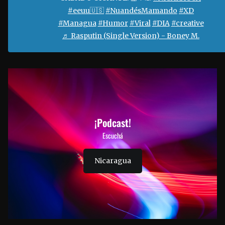
#eeuu🇺🇸
#NuandésMamando
#XD
#Managua
#Humor
#Viral
#DIA
#creative
♬ Rasputin (Single Version) - Boney M.
¡Podcast!
Escuchá
Nicaragua