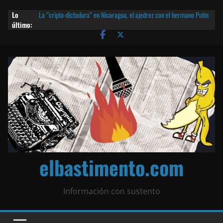
Lo
La “cripto-dictadura” en Nicaragua, el ajedrez con el hermano Putin
último:
y otras noticias | ¡O lo que queda!
Agarrá tu POLLO FRITO, vamos a la dictadura ETERNA | ¡O lo que
queda!
¡El partido único! Nicaragua, la Corea del Norte con queso frito y el
Batman de Matagalpa
Las mentiras del Cardenal Leopoldo Brenes con el Papa
¿Piratas de El Carmen en la India? El barco fantasma de Nicaragua |
¡O lo que queda!
elbastimento.com
Información con sustento