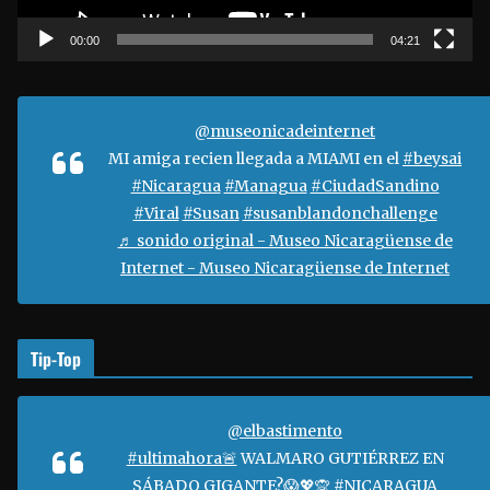
c
t
00:00
04:21
o
r
d
@museonicadeinternet
e
MI amiga recien llegada a MIAMI en el
#beysai
v
#Nicaragua
#Managua
#CiudadSandino
í
#Viral
#Susan
#susanblandonchallenge
d
♬ sonido original - Museo Nicaragüense de
e
Internet - Museo Nicaragüense de Internet
o
Tip-Top
@elbastimento
#ultimahora🚨
WALMARO GUTIÉRREZ EN
SÁBADO GIGANTE?😱💖🙊
#NICARAGUA