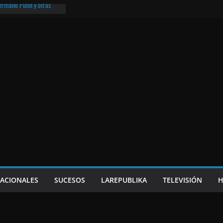
hermano Putin y otras
¡O lo que queda!
eso frito y el Batman de
a
e Nicaragua | ¡O lo que
NACIONALES
SUCESOS
LAREPUBLIKA
TELEVISIÓN
H