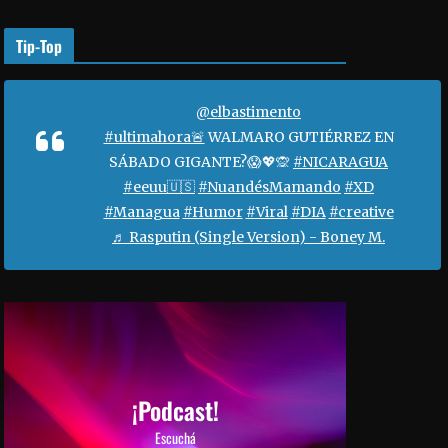
o
r
Tip-Top
a
a
u
@elbastimento
m
#ultimahora🚨
WALMARO GUTIÉRREZ EN
e
SÁBADO GIGANTE?😱💖🙊
#NICARAGUA
n
#eeuu🇺🇸
#NuandésMamando
#XD
t
#Managua
#Humor
#Viral
#DIA
#creative
a
♬ Rasputin (Single Version) - Boney M.
r
o
d
i
s
m
i
¡Podcast!
n
Escuchá
u