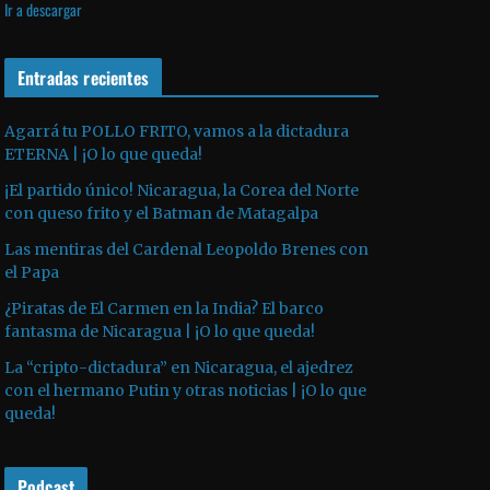
Ir a descargar
v
p
i
í
r
l
d
o
Entradas recientes
i
e
d
z
o
u
a
Agarrá tu POLLO FRITO, vamos a la dictadura
ETERNA | ¡O lo que queda!
c
l
t
a
¡El partido único! Nicaragua, la Corea del Norte
o
s
con queso frito y el Batman de Matagalpa
r
t
Las mentiras del Cardenal Leopoldo Brenes con
d
e
el Papa
e
c
¿Piratas de El Carmen en la India? El barco
a
l
fantasma de Nicaragua | ¡O lo que queda!
u
a
La “cripto-dictadura” en Nicaragua, el ajedrez
d
s
con el hermano Putin y otras noticias | ¡O lo que
i
d
queda!
o
e
f
Podcast
l