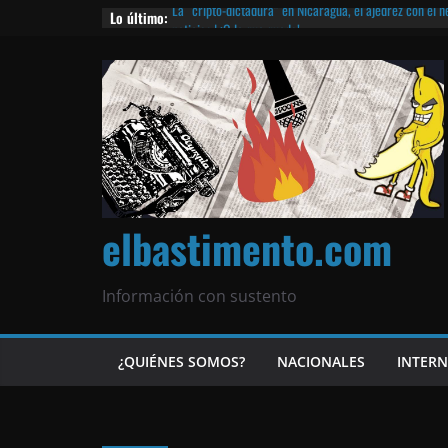
Lo último:
La “cripto-dictadura” en Nicaragua, el ajedrez con el 
noticias | ¡O lo que queda!
Agarrá tu POLLO FRITO, vamos a la dictadura ETERNA | 
¡El partido único! Nicaragua, la Corea del Norte con qu
Matagalpa
Las mentiras del Cardenal Leopoldo Brenes con el Pap
¿Piratas de El Carmen en la India? El barco fantasma d
queda!
elbastimento.com
Información con sustento
¿QUIÉNES SOMOS?
NACIONALES
INTER