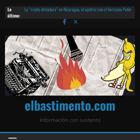
Lo
La “cripto-dictadura” en Nicaragua, el ajedrez con el hermano Putin
último:
y otras noticias | ¡O lo que queda!
Agarrá tu POLLO FRITO, vamos a la dictadura ETERNA | ¡O lo que
queda!
¡El partido único! Nicaragua, la Corea del Norte con queso frito y el
Batman de Matagalpa
Las mentiras del Cardenal Leopoldo Brenes con el Papa
¿Piratas de El Carmen en la India? El barco fantasma de Nicaragua |
¡O lo que queda!
elbastimento.com
Información con sustento