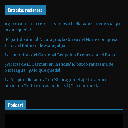
r
e
o
Entradas recientes
o
d
u
Agarrá tu POLLO FRITO, vamos a la dictadura ETERNA | ¡O
lo que queda!
c
t
¡El partido único! Nicaragua, la Corea del Norte con queso
o
frito y el Batman de Matagalpa
r
Las mentiras del Cardenal Leopoldo Brenes con el Papa
d
¿Piratas de El Carmen en la India? El barco fantasma de
e
Nicaragua | ¡O lo que queda!
a
La “cripto-dictadura” en Nicaragua, el ajedrez con el
u
hermano Putin y otras noticias | ¡O lo que queda!
d
i
o
Podcast
R
e