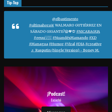
Tip-Top
@elbastimento
#ultimahora🚨
WALMARO GUTIÉRREZ EN
SÁBADO GIGANTE?😱💖🙊
#NICARAGUA
#eeuu🇺🇸
#NuandésMamando
#XD
#Managua
#Humor
#Viral
#DIA
#creative
♬ Rasputin (Single Version) - Boney M.
¡Podcast!
Escuchá