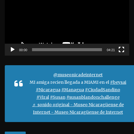
p
r
o
d
u
c
t
00:00
04:21
o
r
d
@museonicadeinternet
e
MI amiga recien llegada a MIAMI en el
#beysai
v
#Nicaragua
#Managua
#CiudadSandino
í
#Viral
#Susan
#susanblandonchallenge
d
♬ sonido original - Museo Nicaragüense de
e
Internet - Museo Nicaragüense de Internet
o