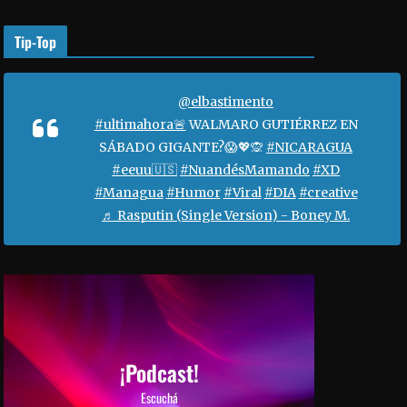
o
r
Tip-Top
a
a
u
@elbastimento
m
#ultimahora🚨
WALMARO GUTIÉRREZ EN
e
SÁBADO GIGANTE?😱💖🙊
#NICARAGUA
n
#eeuu🇺🇸
#NuandésMamando
#XD
t
#Managua
#Humor
#Viral
#DIA
#creative
a
♬ Rasputin (Single Version) - Boney M.
r
o
d
i
s
m
i
¡Podcast!
n
Escuchá
u