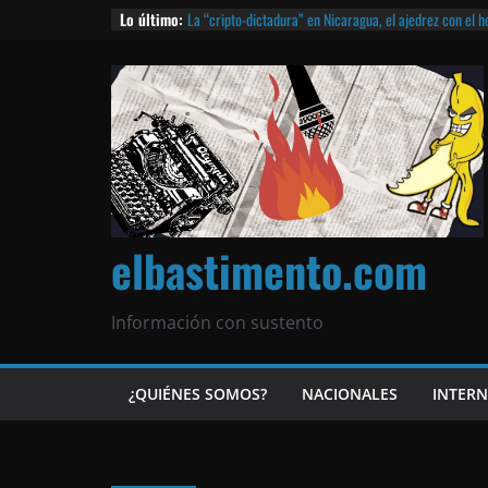
Lo último:
La “cripto-dictadura” en Nicaragua, el ajedrez con el 
noticias | ¡O lo que queda!
Agarrá tu POLLO FRITO, vamos a la dictadura ETERNA | 
¡El partido único! Nicaragua, la Corea del Norte con qu
Matagalpa
Las mentiras del Cardenal Leopoldo Brenes con el Pap
¿Piratas de El Carmen en la India? El barco fantasma d
queda!
elbastimento.com
Información con sustento
¿QUIÉNES SOMOS?
NACIONALES
INTER