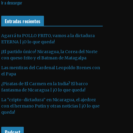
Ir a descargar
v
p
i
í
r
l
d
o
Entradas recientes
i
e
d
z
o
u
a
Agarrá tu POLLO FRITO, vamos a la dictadura
ETERNA | ¡O lo que queda!
c
l
t
a
¡El partido único! Nicaragua, la Corea del Norte
o
s
con queso frito y el Batman de Matagalpa
r
t
Las mentiras del Cardenal Leopoldo Brenes con
d
e
el Papa
e
c
¿Piratas de El Carmen en la India? El barco
a
l
fantasma de Nicaragua | ¡O lo que queda!
u
a
La “cripto-dictadura” en Nicaragua, el ajedrez
d
s
con el hermano Putin y otras noticias | ¡O lo que
i
d
queda!
o
e
f
Podcast
l