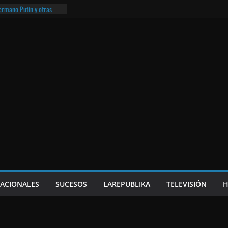
hermano Putin y otras
¡O lo que queda!
eso frito y el Batman de
a
e Nicaragua | ¡O lo que
NACIONALES
SUCESOS
LAREPUBLIKA
TELEVISIÓN
H