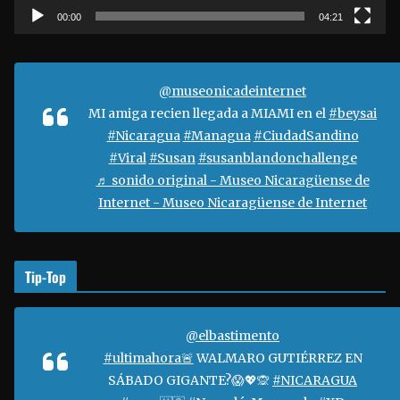
t
00:00
04:21
o
r
d
@museonicadeinternet
e
MI amiga recien llegada a MIAMI en el
#beysai
v
#Nicaragua
#Managua
#CiudadSandino
í
#Viral
#Susan
#susanblandonchallenge
d
♬ sonido original - Museo Nicaragüense de
e
Internet - Museo Nicaragüense de Internet
o
Tip-Top
@elbastimento
#ultimahora🚨
WALMARO GUTIÉRREZ EN
SÁBADO GIGANTE?😱💖🙊
#NICARAGUA