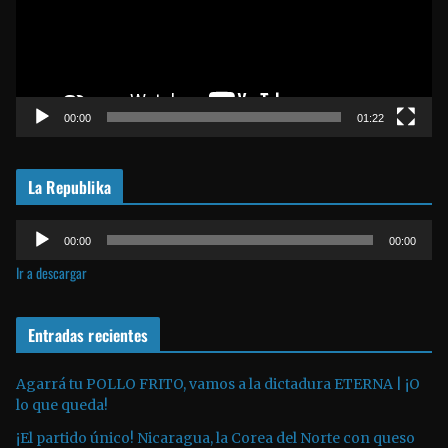
o
d
u
c
t
00:00
01:22
o
r
La Republika
d
e
R
v
00:00
00:00
e
í
Ir a descargar
p
d
r
e
o
Entradas recientes
o
d
u
Agarrá tu POLLO FRITO, vamos a la dictadura ETERNA | ¡O
lo que queda!
c
t
¡El partido único! Nicaragua, la Corea del Norte con queso