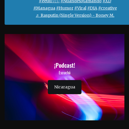
#eeuu🇺🇸
#NuandésMamando
#XD
#Managua
#Humor
#Viral
#DIA
#creative
♬ Rasputin (Single Version) - Boney M.
¡Podcast!
Escuchá
Nicaragua