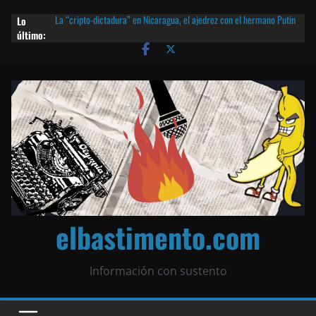
Lo
La “cripto-dictadura” en Nicaragua, el ajedrez con el hermano Putin
último:
y otras noticias | ¡O lo que queda!
Agarrá tu POLLO FRITO, vamos a la dictadura ETERNA | ¡O lo que
queda!
¡El partido único! Nicaragua, la Corea del Norte con queso frito y el
Batman de Matagalpa
Las mentiras del Cardenal Leopoldo Brenes con el Papa
¿Piratas de El Carmen en la India? El barco fantasma de Nicaragua |
¡O lo que queda!
elbastimento.com
Información con sustento