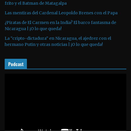
o
frito y el Batman de Matagalpa
r
Las mentiras del Cardenal Leopoldo Brenes con el Papa
d
¿Piratas de El Carmen en la India? El barco fantasma de
e
Nicaragua | ¡O lo que queda!
a
La “cripto-dictadura” en Nicaragua, el ajedrez con el
u
hermano Putin y otras noticias | ¡O lo que queda!
d
i
o
Podcast
R
e
p
r
o
d
u
c