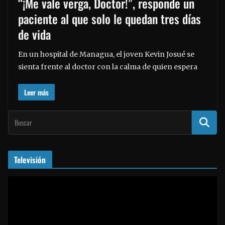
“¡Me vale verga, Doctor!”, responde un
paciente al que solo le quedan tres días
de vida
En un hospital de Managua, el joven Kevin Josué se
sienta frente al doctor con la calma de quien espera
Leer más
Televisión
R
e
p
r