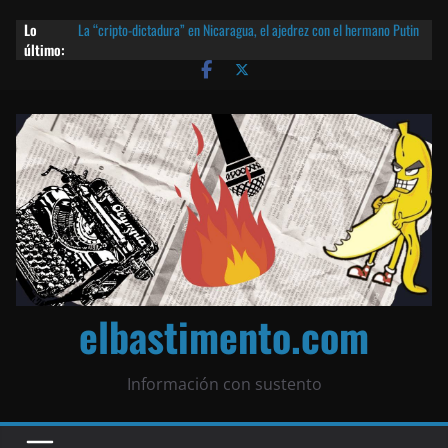
Lo
La “cripto-dictadura” en Nicaragua, el ajedrez con el hermano Putin
último:
y otras noticias | ¡O lo que queda!
Agarrá tu POLLO FRITO, vamos a la dictadura ETERNA | ¡O lo que
queda!
¡El partido único! Nicaragua, la Corea del Norte con queso frito y el
Batman de Matagalpa
Las mentiras del Cardenal Leopoldo Brenes con el Papa
¿Piratas de El Carmen en la India? El barco fantasma de Nicaragua |
¡O lo que queda!
elbastimento.com
Información con sustento