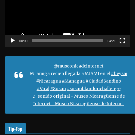
r
o
d
u
c
t
00:00
04:21
o
r
d
@museonicadeinternet
e
MI amiga recien llegada a MIAMI en el
#beysai
v
#Nicaragua
#Managua
#CiudadSandino
í
#Viral
#Susan
#susanblandonchallenge
d
♬ sonido original - Museo Nicaragüense de
e
Internet - Museo Nicaragüense de Internet
o
Tip-Top