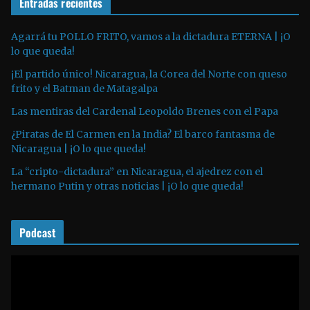
Entradas recientes
o
d
u
Agarrá tu POLLO FRITO, vamos a la dictadura ETERNA | ¡O
lo que queda!
c
t
¡El partido único! Nicaragua, la Corea del Norte con queso
o
frito y el Batman de Matagalpa
r
Las mentiras del Cardenal Leopoldo Brenes con el Papa
d
¿Piratas de El Carmen en la India? El barco fantasma de
e
Nicaragua | ¡O lo que queda!
a
La “cripto-dictadura” en Nicaragua, el ajedrez con el
u
hermano Putin y otras noticias | ¡O lo que queda!
d
i
o
Podcast
R
e
p