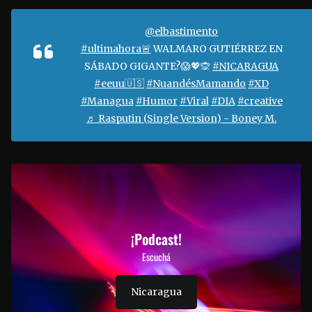
@elbastimento
#ultimahora🚨
WALMARO GUTIÉRREZ EN
SÁBADO GIGANTE?😱💖🙊
#NICARAGUA
#eeuu🇺🇸
#NuandésMamando
#XD
#Managua
#Humor
#Viral
#DIA
#creative
♬ Rasputin (Single Version) - Boney M.
¡Podcast!
Escuchá
Nicaragua