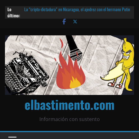
Lo
La “cripto-dictadura” en Nicaragua, el ajedrez con el hermano Putin
último:
y otras noticias | ¡O lo que queda!
Agarrá tu POLLO FRITO, vamos a la dictadura ETERNA | ¡O lo que
queda!
¡El partido único! Nicaragua, la Corea del Norte con queso frito y el
Batman de Matagalpa
Las mentiras del Cardenal Leopoldo Brenes con el Papa
¿Piratas de El Carmen en la India? El barco fantasma de Nicaragua |
¡O lo que queda!
elbastimento.com
Información con sustento