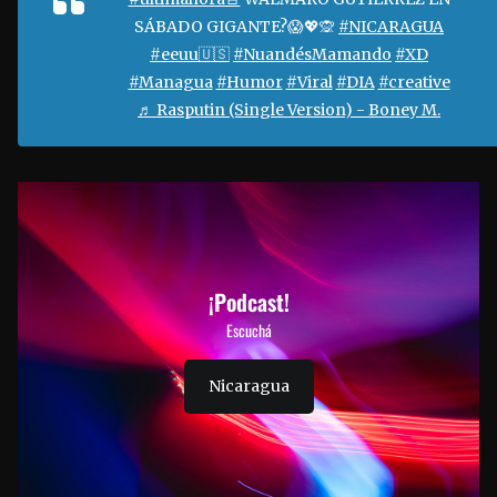
SÁBADO GIGANTE?😱💖🙊
#NICARAGUA
#eeuu🇺🇸
#NuandésMamando
#XD
#Managua
#Humor
#Viral
#DIA
#creative
♬ Rasputin (Single Version) - Boney M.
¡Podcast!
Escuchá
Nicaragua