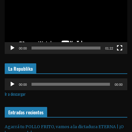
p
r
o
d
u
c
t
00:00
01:22
o
r
La Republika
d
e
R
v
00:00
00:00
e
í
Ir a descargar
p
d
r
e
o
Entradas recientes
o
d
u
Agarrá tu POLLO FRITO, vamos a la dictadura ETERNA | ¡O