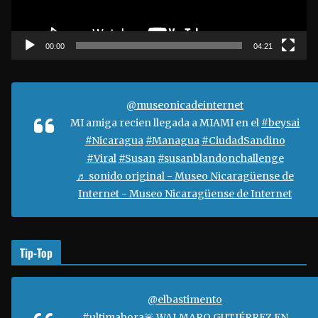
u
c
t
00:00
04:21
o
r
d
@museonicadeinternet
e
MI amiga recien llegada a MIAMI en el
#beysai
v
#Nicaragua
#Managua
#CiudadSandino
í
#Viral
#Susan
#susanblandonchallenge
d
♬ sonido original - Museo Nicaragüense de
e
Internet - Museo Nicaragüense de Internet
o
Tip-Top
@elbastimento
#ultimahora🚨
WALMARO GUTIÉRREZ EN