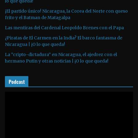
lo que queda!
c
t
¡El partido único! Nicaragua, la Corea del Norte con queso
o
frito y el Batman de Matagalpa
r
Las mentiras del Cardenal Leopoldo Brenes con el Papa
d
¿Piratas de El Carmen en la India? El barco fantasma de
e
Nicaragua | ¡O lo que queda!
a
La “cripto-dictadura” en Nicaragua, el ajedrez con el
u
hermano Putin y otras noticias | ¡O lo que queda!
d
i
o
Podcast
R
e
p
r
o
d