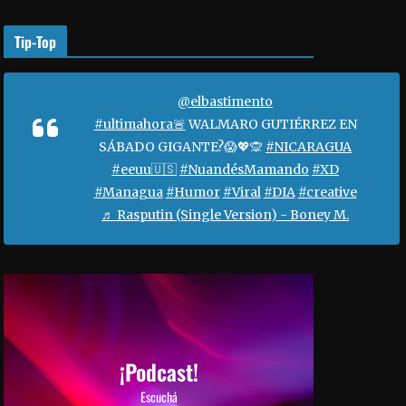
o
r
Tip-Top
a
a
u
@elbastimento
m
#ultimahora🚨
WALMARO GUTIÉRREZ EN
e
SÁBADO GIGANTE?😱💖🙊
#NICARAGUA
n
#eeuu🇺🇸
#NuandésMamando
#XD
t
#Managua
#Humor
#Viral
#DIA
#creative
a
♬ Rasputin (Single Version) - Boney M.
r
o
d
i
s
m
i
¡Podcast!
n
Escuchá
u