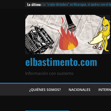
Lo último:
La “cripto-dictadura” en Nicaragua, el ajedrez con el 
noticias | ¡O lo que queda!
Agarrá tu POLLO FRITO, vamos a la dictadura ETERNA | 
¡El partido único! Nicaragua, la Corea del Norte con qu
Matagalpa
Las mentiras del Cardenal Leopoldo Brenes con el Pap
¿Piratas de El Carmen en la India? El barco fantasma d
queda!
elbastimento.com
Información con sustento
¿QUIÉNES SOMOS?
NACIONALES
INTER