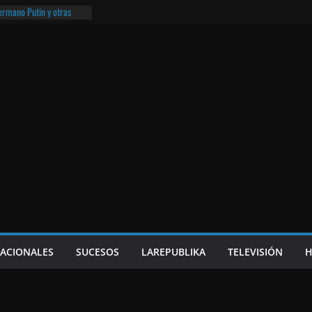
hermano Putin y otras
¡O lo que queda!
eso frito y el Batman de
a
e Nicaragua | ¡O lo que
NACIONALES
SUCESOS
LAREPUBLIKA
TELEVISIÓN
H