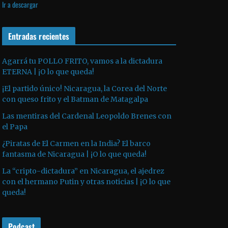
Ir a descargar
v
p
i
í
r
l
d
o
Entradas recientes
i
e
d
z
o
u
a
Agarrá tu POLLO FRITO, vamos a la dictadura
ETERNA | ¡O lo que queda!
c
l
t
a
¡El partido único! Nicaragua, la Corea del Norte
o
s
con queso frito y el Batman de Matagalpa
r
t
Las mentiras del Cardenal Leopoldo Brenes con
d
e
el Papa
e
c
¿Piratas de El Carmen en la India? El barco
a
l
fantasma de Nicaragua | ¡O lo que queda!
u
a
La “cripto-dictadura” en Nicaragua, el ajedrez
d
s
con el hermano Putin y otras noticias | ¡O lo que
i
d
queda!
o
e
f
Podcast
l