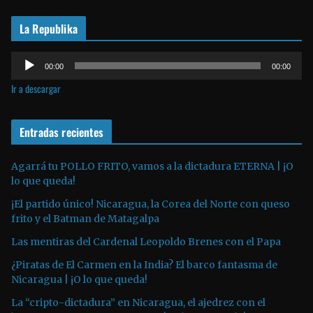
r
La Republika
d
e
R
v
00:00
00:00
e
í
Ir a descargar
p
d
r
e
o
Entradas recientes
o
d
u
Agarrá tu POLLO FRITO, vamos a la dictadura ETERNA | ¡O
lo que queda!
c
t
¡El partido único! Nicaragua, la Corea del Norte con queso
o
frito y el Batman de Matagalpa
r
Las mentiras del Cardenal Leopoldo Brenes con el Papa
d
¿Piratas de El Carmen en la India? El barco fantasma de
e
Nicaragua | ¡O lo que queda!
a
La “cripto-dictadura” en Nicaragua, el ajedrez con el
u