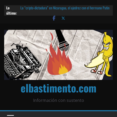
Lo
La “cripto-dictadura” en Nicaragua, el ajedrez con el hermano Putin
último:
y otras noticias | ¡O lo que queda!
Agarrá tu POLLO FRITO, vamos a la dictadura ETERNA | ¡O lo que
queda!
¡El partido único! Nicaragua, la Corea del Norte con queso frito y el
Batman de Matagalpa
Las mentiras del Cardenal Leopoldo Brenes con el Papa
¿Piratas de El Carmen en la India? El barco fantasma de Nicaragua |
¡O lo que queda!
elbastimento.com
Información con sustento