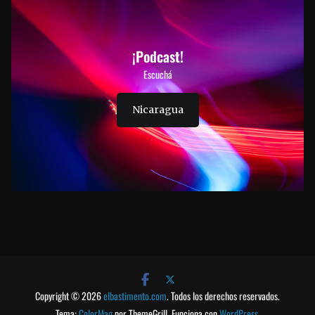
¡Podcast!
Escuchá
Nicaragua
Copyright © 2026
elbastimento.com
. Todos los derechos reservados.
Tema:
ColorMag
por ThemeGrill. Funciona con
WordPress
.