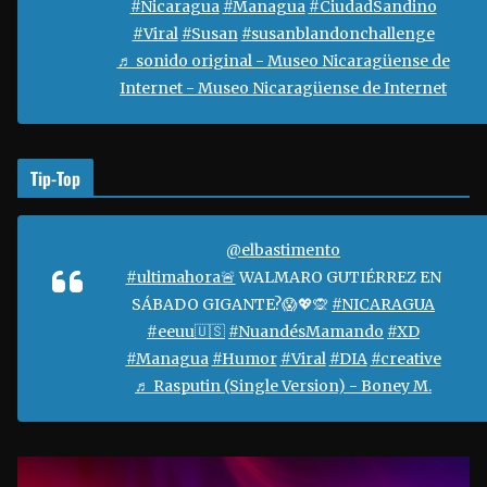
#Nicaragua
#Managua
#CiudadSandino
í
#Viral
#Susan
#susanblandonchallenge
d
♬ sonido original - Museo Nicaragüense de
e
Internet - Museo Nicaragüense de Internet
o
Tip-Top
@elbastimento
#ultimahora🚨
WALMARO GUTIÉRREZ EN
SÁBADO GIGANTE?😱💖🙊
#NICARAGUA
#eeuu🇺🇸
#NuandésMamando
#XD
#Managua
#Humor
#Viral
#DIA
#creative
♬ Rasputin (Single Version) - Boney M.