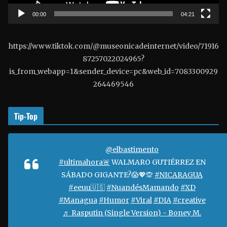
t
00:00
04:21
o
r
https://www.tiktok.com/@museonicadeinternet/video/71916
d
87257022024965?
e
is_from_webapp=1&sender_device=pc&web_id=7083300929
v
264469546
í
d
e
Tip-Top
o
@elbastimento
#ultimahora🚨
WALMARO GUTIÉRREZ EN
SÁBADO GIGANTE?😱💖🙊
#NICARAGUA
#eeuu🇺🇸
#NuandésMamando
#XD
#Managua
#Humor
#Viral
#DIA
#creative
♬ Rasputin (Single Version) - Boney M.