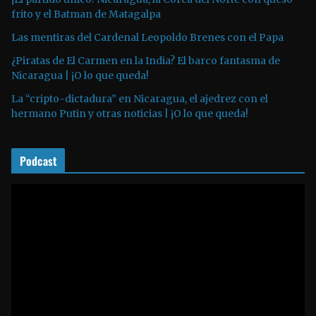
o
frito y el Batman de Matagalpa
r
Las mentiras del Cardenal Leopoldo Brenes con el Papa
d
¿Piratas de El Carmen en la India? El barco fantasma de
e
Nicaragua | ¡O lo que queda!
a
La “cripto-dictadura” en Nicaragua, el ajedrez con el
u
hermano Putin y otras noticias | ¡O lo que queda!
d
i
o
Podcast
R
e
p
r
o
d
u
c