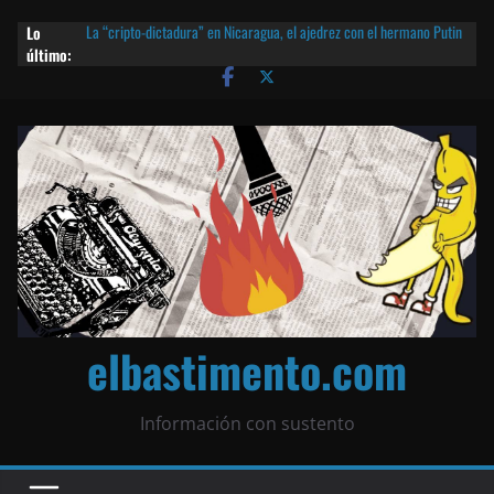
Lo
La “cripto-dictadura” en Nicaragua, el ajedrez con el hermano Putin
último:
y otras noticias | ¡O lo que queda!
Agarrá tu POLLO FRITO, vamos a la dictadura ETERNA | ¡O lo que
queda!
¡El partido único! Nicaragua, la Corea del Norte con queso frito y el
Batman de Matagalpa
Las mentiras del Cardenal Leopoldo Brenes con el Papa
¿Piratas de El Carmen en la India? El barco fantasma de Nicaragua |
¡O lo que queda!
elbastimento.com
Información con sustento