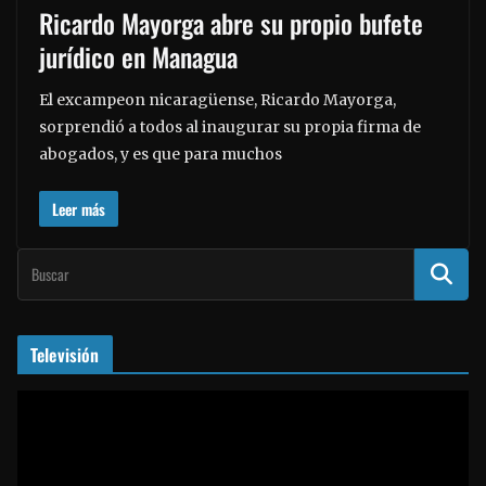
Ricardo Mayorga abre su propio bufete
jurídico en Managua
El excampeon nicaragüense, Ricardo Mayorga,
sorprendió a todos al inaugurar su propia firma de
abogados, y es que para muchos
Leer más
Televisión
R
e
p
r