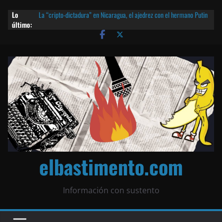
Lo
La “cripto-dictadura” en Nicaragua, el ajedrez con el hermano Putin
último:
y otras noticias | ¡O lo que queda!
Agarrá tu POLLO FRITO, vamos a la dictadura ETERNA | ¡O lo que
queda!
¡El partido único! Nicaragua, la Corea del Norte con queso frito y el
Batman de Matagalpa
Las mentiras del Cardenal Leopoldo Brenes con el Papa
¿Piratas de El Carmen en la India? El barco fantasma de Nicaragua |
¡O lo que queda!
elbastimento.com
Información con sustento