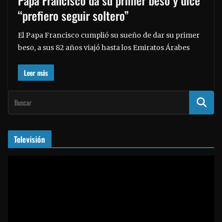
“prefiero seguir soltero”
El Papa Francisco cumplió su sueño de dar su primer
beso, a sus 82 años viajó hasta los Emiratos Árabes
Leer más
Televisión
R
e
p
r
o