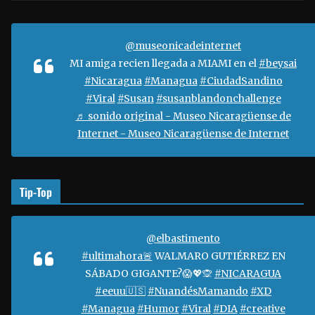
o
r
d
@museonicadeinternet
e
MI amiga recien llegada a MIAMI en el
#beysai
v
#Nicaragua
#Managua
#CiudadSandino
í
#Viral
#Susan
#susanblandonchallenge
d
♬ sonido original - Museo Nicaragüense de
e
Internet - Museo Nicaragüense de Internet
o
Tip-Top
@elbastimento
#ultimahora🚨
WALMARO GUTIÉRREZ EN
SÁBADO GIGANTE?😱💖🙊
#NICARAGUA
#eeuu🇺🇸
#NuandésMamando
#XD
#Managua
#Humor
#Viral
#DIA
#creative