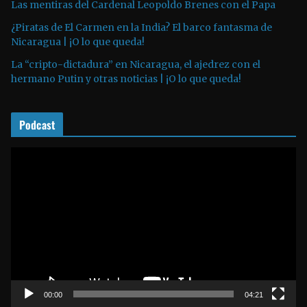
Las mentiras del Cardenal Leopoldo Brenes con el Papa
d
¿Piratas de El Carmen en la India? El barco fantasma de
e
Nicaragua | ¡O lo que queda!
a
La “cripto-dictadura” en Nicaragua, el ajedrez con el
u
hermano Putin y otras noticias | ¡O lo que queda!
d
i
o
Podcast
R
e
p
r
o
d
u
c
t
00:00
04:21