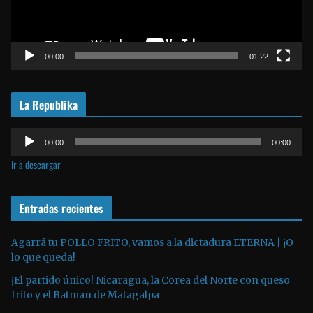
d
u
c
t
00:00
01:22
o
r
La Republika
d
e
R
v
00:00
00:00
e
í
Ir a descargar
p
d
r
e
o
Entradas recientes
o
d
u
Agarrá tu POLLO FRITO, vamos a la dictadura ETERNA | ¡O
lo que queda!
c
t
¡El partido único! Nicaragua, la Corea del Norte con queso
o
frito y el Batman de Matagalpa
r