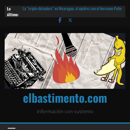
Lo
La “cripto-dictadura” en Nicaragua, el ajedrez con el hermano Putin
último:
y otras noticias | ¡O lo que queda!
Agarrá tu POLLO FRITO, vamos a la dictadura ETERNA | ¡O lo que
queda!
¡El partido único! Nicaragua, la Corea del Norte con queso frito y el
Batman de Matagalpa
Las mentiras del Cardenal Leopoldo Brenes con el Papa
¿Piratas de El Carmen en la India? El barco fantasma de Nicaragua |
¡O lo que queda!
elbastimento.com
Información con sustento