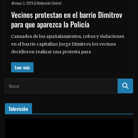
mayo 3, 2019
Redacción Central
Vecinos protestan en el barrio Dimitrov
para que aparezca la Policía
Cansados de los apuñalamientos, robos y violaciones
en el barrio capitalino Jorge Dimitrov, los vecinos
decidieron realizar una protesta para
Leer más
Televisión
R
e
p