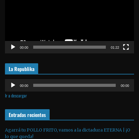
r
o
d
u
c
t
00:00
01:22
o
r
La Republika
d
e
R
v
00:00
00:00
e
í
Ir a descargar
p
d
r
e
o
Entradas recientes
o
d
u
Agarrá tu POLLO FRITO, vamos a la dictadura ETERNA | ¡O
lo que queda!
c