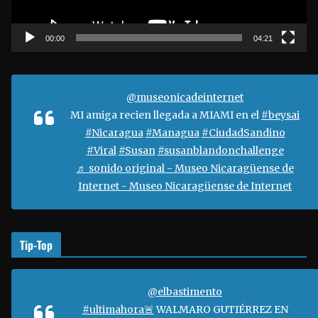
u
c
t
00:00
04:21
o
r
d
@museonicadeinternet
e
MI amiga recien llegada a MIAMI en el
#beysai
v
#Nicaragua
#Managua
#CiudadSandino
í
#Viral
#Susan
#susanblandonchallenge
d
♬ sonido original - Museo Nicaragüense de
e
Internet - Museo Nicaragüense de Internet
o
Tip-Top
@elbastimento
#ultimahora🚨
WALMARO GUTIÉRREZ EN