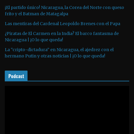
t
¡El partido único! Nicaragua, la Corea del Norte con queso
o
frito y el Batman de Matagalpa
r
Las mentiras del Cardenal Leopoldo Brenes con el Papa
d
¿Piratas de El Carmen en la India? El barco fantasma de
e
Nicaragua | ¡O lo que queda!
a
La “cripto-dictadura” en Nicaragua, el ajedrez con el
u
hermano Putin y otras noticias | ¡O lo que queda!
d
i
o
Podcast
R
e
p
r
o
d