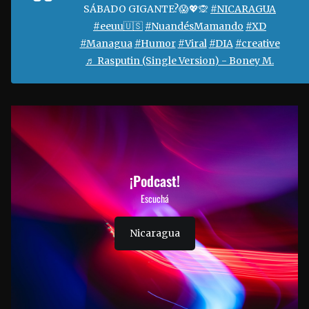
SÁBADO GIGANTE?😱💖🙊
#NICARAGUA
#eeuu🇺🇸
#NuandésMamando
#XD
#Managua
#Humor
#Viral
#DIA
#creative
♬ Rasputin (Single Version) - Boney M.
¡Podcast!
Escuchá
Nicaragua