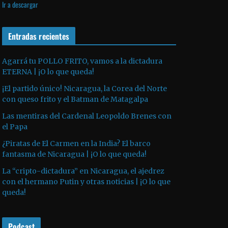
Ir a descargar
v
p
i
í
r
l
d
o
Entradas recientes
i
e
d
z
o
u
a
Agarrá tu POLLO FRITO, vamos a la dictadura
ETERNA | ¡O lo que queda!
c
l
t
a
¡El partido único! Nicaragua, la Corea del Norte
o
s
con queso frito y el Batman de Matagalpa
r
t
Las mentiras del Cardenal Leopoldo Brenes con
d
e
el Papa
e
c
¿Piratas de El Carmen en la India? El barco
a
l
fantasma de Nicaragua | ¡O lo que queda!
u
a
La “cripto-dictadura” en Nicaragua, el ajedrez
d
s
con el hermano Putin y otras noticias | ¡O lo que
i
d
queda!
o
e
f
Podcast
l