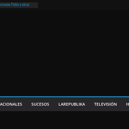
hermano Putin y otras
¡O lo que queda!
eso frito y el Batman de
a
e Nicaragua | ¡O lo que
NACIONALES
SUCESOS
LAREPUBLIKA
TELEVISIÓN
H