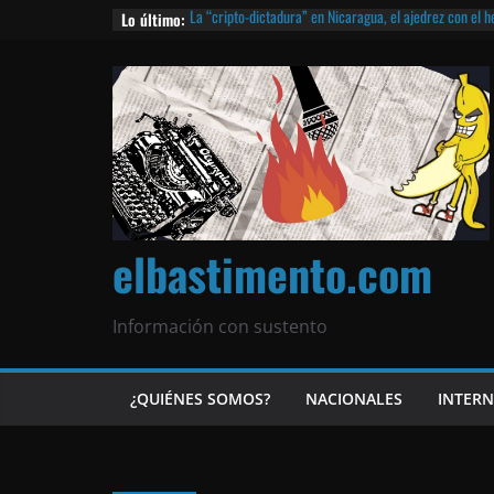
Lo último:
La “cripto-dictadura” en Nicaragua, el ajedrez con el 
noticias | ¡O lo que queda!
Agarrá tu POLLO FRITO, vamos a la dictadura ETERNA | 
¡El partido único! Nicaragua, la Corea del Norte con qu
Matagalpa
Las mentiras del Cardenal Leopoldo Brenes con el Pap
¿Piratas de El Carmen en la India? El barco fantasma d
queda!
elbastimento.com
Información con sustento
¿QUIÉNES SOMOS?
NACIONALES
INTER