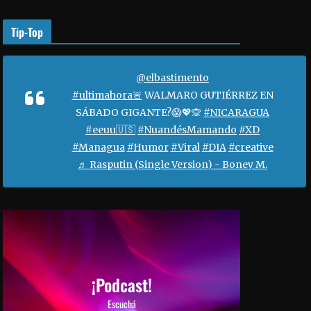
o
r
Tip-Top
a
a
u
@elbastimento
m
#ultimahora🚨
WALMARO GUTIÉRREZ EN
e
SÁBADO GIGANTE?😱💖🙊
#NICARAGUA
n
#eeuu🇺🇸
#NuandésMamando
#XD
t
#Managua
#Humor
#Viral
#DIA
#creative
a
♬ Rasputin (Single Version) - Boney M.
r
o
d
i
s
m
i
¡Podcast!
n
Escuchá
u