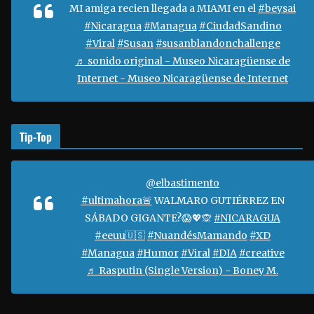
e
MI amiga recien llegada a MIAMI en el
#beysai
v
#Nicaragua
#Managua
#CiudadSandino
í
#Viral
#Susan
#susanblandonchallenge
d
♬ sonido original - Museo Nicaragüense de
e
Internet - Museo Nicaragüense de Internet
o
Tip-Top
@elbastimento
#ultimahora🚨
WALMARO GUTIÉRREZ EN
SÁBADO GIGANTE?😱💖🙊
#NICARAGUA
#eeuu🇺🇸
#NuandésMamando
#XD
#Managua
#Humor
#Viral
#DIA
#creative
♬ Rasputin (Single Version) - Boney M.