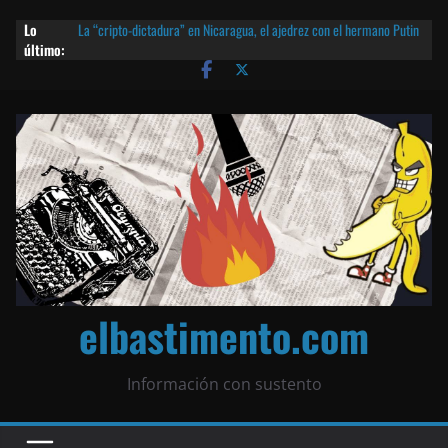
Lo
La “cripto-dictadura” en Nicaragua, el ajedrez con el hermano Putin
último:
y otras noticias | ¡O lo que queda!
Agarrá tu POLLO FRITO, vamos a la dictadura ETERNA | ¡O lo que
queda!
¡El partido único! Nicaragua, la Corea del Norte con queso frito y el
Batman de Matagalpa
Las mentiras del Cardenal Leopoldo Brenes con el Papa
¿Piratas de El Carmen en la India? El barco fantasma de Nicaragua |
¡O lo que queda!
elbastimento.com
Información con sustento