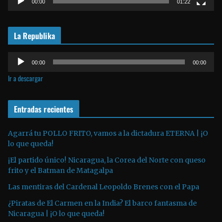
00:00
01:22
o
r
La Republika
d
e
R
v
00:00
00:00
e
í
Ir a descargar
p
d
r
e
o
Entradas recientes
o
d
u
Agarrá tu POLLO FRITO, vamos a la dictadura ETERNA | ¡O
lo que queda!
c
t
¡El partido único! Nicaragua, la Corea del Norte con queso
o
frito y el Batman de Matagalpa
r
Las mentiras del Cardenal Leopoldo Brenes con el Papa
d
¿Piratas de El Carmen en la India? El barco fantasma de
e
Nicaragua | ¡O lo que queda!
a