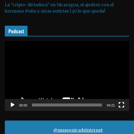
La “cripto-dictadura” en Nicaragua, el ajedrez con el
u
hermano Putin y otras noticias | ¡O lo que queda!
d
i
o
Podcast
R
e
p
r
o
d
u
c
t
00:00
04:21
o
r
d
@museonicadeinternet