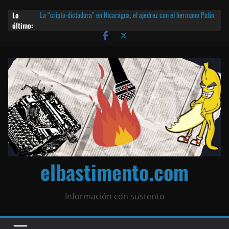
Lo
La “cripto-dictadura” en Nicaragua, el ajedrez con el hermano Putin
último:
y otras noticias | ¡O lo que queda!
Agarrá tu POLLO FRITO, vamos a la dictadura ETERNA | ¡O lo que
queda!
¡El partido único! Nicaragua, la Corea del Norte con queso frito y el
Batman de Matagalpa
Las mentiras del Cardenal Leopoldo Brenes con el Papa
¿Piratas de El Carmen en la India? El barco fantasma de Nicaragua |
¡O lo que queda!
elbastimento.com
Información con sustento