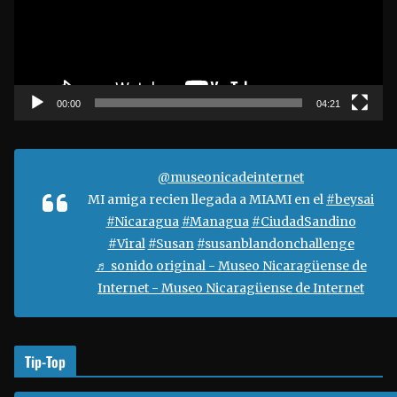
o
d
u
c
t
00:00
04:21
o
r
d
@museonicadeinternet
e
MI amiga recien llegada a MIAMI en el
#beysai
v
#Nicaragua
#Managua
#CiudadSandino
í
#Viral
#Susan
#susanblandonchallenge
d
♬ sonido original - Museo Nicaragüense de
e
Internet - Museo Nicaragüense de Internet
o
Tip-Top