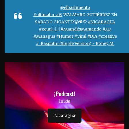
@elbastimento
#ultimahora🚨
WALMARO GUTIÉRREZ EN
SÁBADO GIGANTE?😱💖🙊
#NICARAGUA
#eeuu🇺🇸
#NuandésMamando
#XD
#Managua
#Humor
#Viral
#DIA
#creative
♬ Rasputin (Single Version) - Boney M.
¡Podcast!
Escuchá
Nicaragua