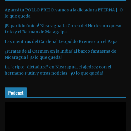
d
u
Agarrá tu POLLO FRITO, vamos a la dictadura ETERNA | ¡O
lo que queda!
c
t
¡El partido único! Nicaragua, la Corea del Norte con queso
o
frito y el Batman de Matagalpa
r
Las mentiras del Cardenal Leopoldo Brenes con el Papa
d
¿Piratas de El Carmen en la India? El barco fantasma de
e
Nicaragua | ¡O lo que queda!
a
La “cripto-dictadura” en Nicaragua, el ajedrez con el
u
hermano Putin y otras noticias | ¡O lo que queda!
d
i
o
Podcast
R
e
p
r