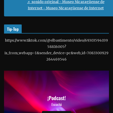
♬ sonido original - Museo Nicaragüense de
e
Internet - Museo Nicaragüense de Internet
o
Tip-Top
https://www.tiktok.com/@elbastimento/video/69303594039
58816005?
is_from_webapp=1&sender_device=pc&web_id=7083300929
264469546
¡Podcast!
Escuchá