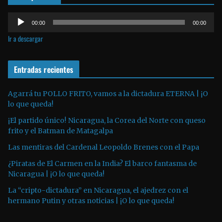
e
R
v
00:00
00:00
e
í
Ir a descargar
p
d
r
e
o
Entradas recientes
o
d
u
Agarrá tu POLLO FRITO, vamos a la dictadura ETERNA | ¡O
lo que queda!
c
t
¡El partido único! Nicaragua, la Corea del Norte con queso
o
frito y el Batman de Matagalpa
r
Las mentiras del Cardenal Leopoldo Brenes con el Papa
d
¿Piratas de El Carmen en la India? El barco fantasma de
e
Nicaragua | ¡O lo que queda!
a
La “cripto-dictadura” en Nicaragua, el ajedrez con el
u
hermano Putin y otras noticias | ¡O lo que queda!
d
i