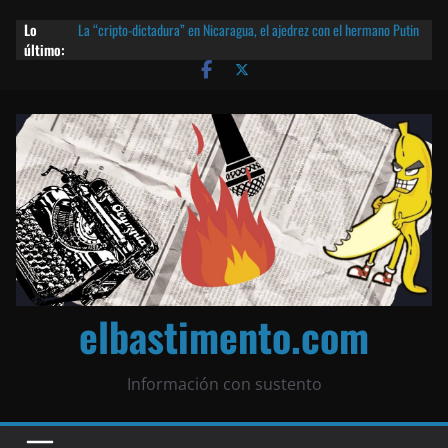
Lo
La “cripto-dictadura” en Nicaragua, el ajedrez con el hermano Putin
último:
y otras noticias | ¡O lo que queda!
Agarrá tu POLLO FRITO, vamos a la dictadura ETERNA | ¡O lo que
queda!
¡El partido único! Nicaragua, la Corea del Norte con queso frito y el
Batman de Matagalpa
Las mentiras del Cardenal Leopoldo Brenes con el Papa
¿Piratas de El Carmen en la India? El barco fantasma de Nicaragua |
¡O lo que queda!
elbastimento.com
Información con sustento