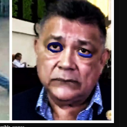
rrible
, oremos.