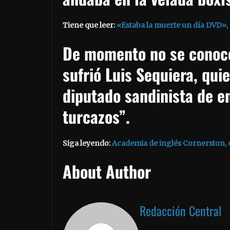
Tiene que leer:
«Estaba la muerte un día DVD», 
De momento no se conoce
sufrió Luis Sequiera, qui
diputado sandinista de e
turcazos”.
Siga leyendo:
Academia de inglés Cornerston, 
About Author
Redacción Central