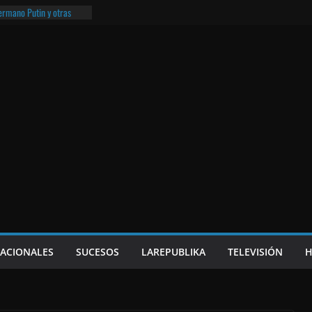
hermano Putin y otras
¡O lo que queda!
eso frito y el Batman de
a
e Nicaragua | ¡O lo que
NACIONALES
SUCESOS
LAREPUBLIKA
TELEVISIÓN
H