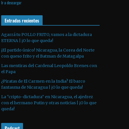
Ir a descargar
v
p
i
í
r
l
d
o
Entradas recientes
i
e
d
z
o
u
a
Agarrá tu POLLO FRITO, vamos a la dictadura
ETERNA | ¡O lo que queda!
c
l
t
a
¡El partido único! Nicaragua, la Corea del Norte
o
s
con queso frito y el Batman de Matagalpa
r
t
Las mentiras del Cardenal Leopoldo Brenes con
d
e
el Papa
e
c
¿Piratas de El Carmen en la India? El barco
a
l
fantasma de Nicaragua | ¡O lo que queda!
u
a
La “cripto-dictadura” en Nicaragua, el ajedrez
d
s
con el hermano Putin y otras noticias | ¡O lo que
i
d
queda!
o
e
f
Podcast
l